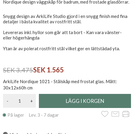
Nordique design väggskåp för badrum, med frostade glasdörrar.
Snygg design av ArkiLife Studio gjord i en snygg finish med fina
detaljer i bästa kvalitet av rostfritt stål.
Levereras inkl. hyllor som går att ta bort - Kan vara vänster-
eller högerhängda
Ytan är av polerat rostfritt stål vilket ger en lättstädad yta.
SEK 3.475
SEK 1.565
ArkiLife Nordique 1021 - Stålskåp med frostat glas. Mått:
30x12x60h cm
-
+
På lager Lev. 3 - 7 dagar