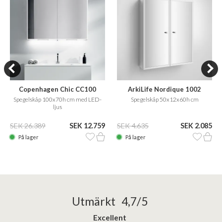
Copenhagen Chic CC100
ArkiLife Nordique 1002
Spegelskåp 100x70h cm med LED-
Spegelskåp 50x12x60h cm
ljus
SEK 26.389
SEK 12.759
SEK 4.635
SEK 2.085
På lager
På lager
Utmärkt 4,7/5
Excellent