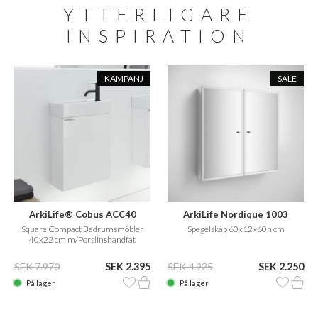
YTTERLIGARE
INSPIRATION
KAMPANJ
SALE
ArkiLife® Cobus ACC40
ArkiLife Nordique 1003
Square Compact Badrumsmöbler
Spegelskåp 60x12x60h cm
40x22 cm m/Porslinshandfat
SEK 7.970
SEK 2.395
SEK 4.925
SEK 2.250
På lager
På lager