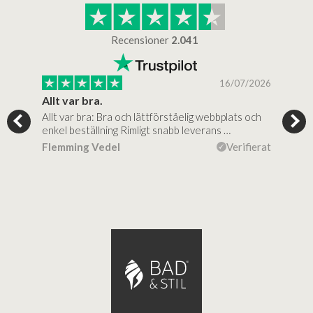
Recensioner
2.041
/2025
16/07/2026
..
Allt var bra.
Jag
Allt var bra: Bra och lättförståelig webbplats och
Jag 
al…
enkel beställning Rimligt snabb leverans …
rikt
ierat
Flemming Vedel
Verifierat
Lou