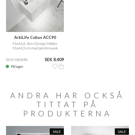
ArkiLife Cobus ACC90
91x46,5, Slim-Design Möbler
91x46,5 cm med porslinsvask
SEK 18.845
SEK 8.409
På lager
ANDRA HAR OCKSÅ
TITTAT PÅ
PRODUKTERNA
SALE
SALE