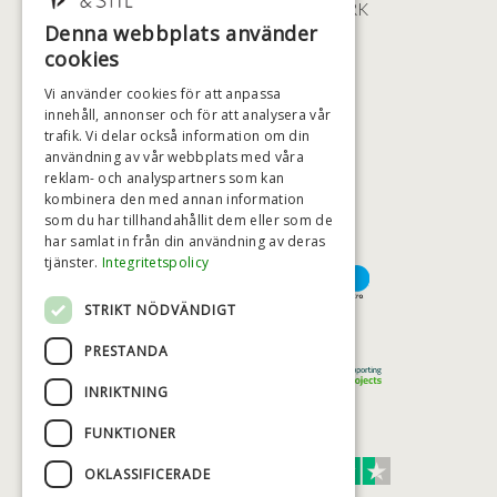
2100 KØBENHAVN • DANMARK
Denna webbplats använder
+46 (0)79 008 12 60
cookies
BADSTIL@BADSTIL.SE
Vi använder cookies för att anpassa
innehåll, annonser och för att analysera vår
trafik. Vi delar också information om din
användning av vår webbplats med våra
HÖGSTA KREDITVÄRDIGHET
reklam- och analyspartners som kan
kombinera den med annan information
som du har tillhandahållit dem eller som de
har samlat in från din användning av deras
BETALNINGSALTERNATIV
tjänster.
Integritetspolicy
STRIKT NÖDVÄNDIGT
TRYGG OCH SÄKER E-HANDEL
PRESTANDA
INRIKTNING
FUNKTIONER
TRUST SCORE 4,7
OKLASSIFICERADE