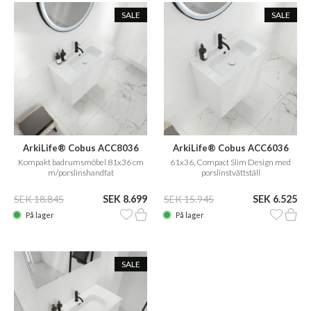
SALE
SALE
ArkiLife® Cobus ACC8036
ArkiLife® Cobus ACC6036
CPH Square
Kompakt badrumsmöbel 81x36 cm
61x36, Compact Slim Design med
m/porslinshandfat
porslinstvättställ
SEK 18.845
SEK 8.699
SEK 15.945
SEK 6.525
På lager
På lager
SALE