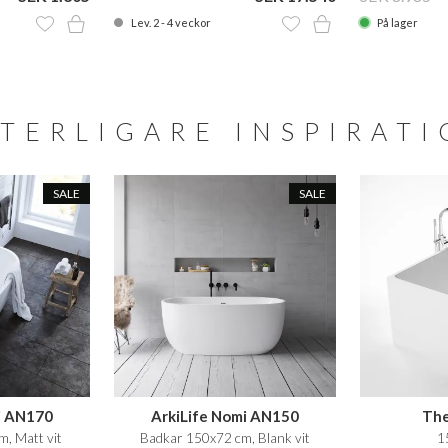
Lev. 2 - 4 veckor
På lager
TERLIGARE INSPIRAT
SALE
SALE
i AN170
ArkiLife Nomi AN150
The
, Matt vit
Badkar 150x72 cm, Blank vit
1