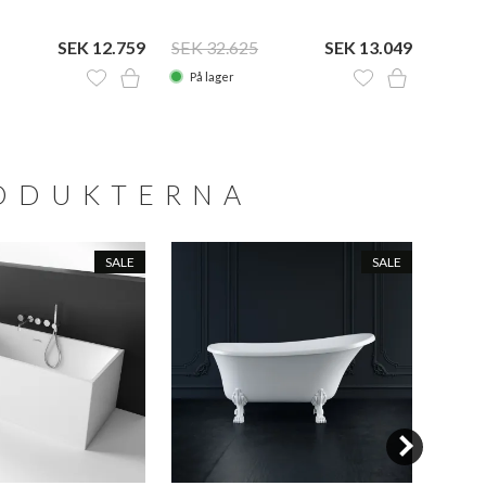
SEK 12.759
SEK 32.625
SEK 13.049
SEK 6
På lager
På la
RODUKTERNA
SALE
SALE