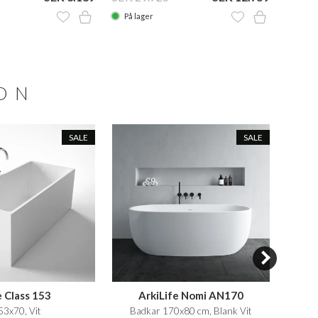
På lager
På la
ION
SALE
SALE
 Class 153
ArkiLife Nomi AN170
53x70, Vit
Badkar 170x80 cm, Blank Vit
Well