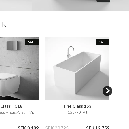
ER
SALE
SALE
Class TC18
The Class 153
ess + EasyClean, Vit
153x70, Vit
SEK 3.189
SEK 29.725
SEK 12.759
SEK 3