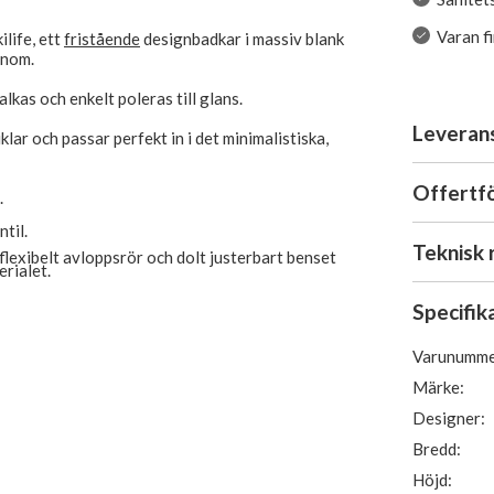
Varan f
ilife, ett
fristående
designbadkar i massiv blank
enom.
alkas och enkelt poleras till glans.
Leveran
lar och passar perfekt in i det minimalistiska,
Offertf
.
til.
Teknisk 
flexibelt avloppsrör och dolt justerbart benset
erialet.
Specifik
Varunumme
Märke:
Designer:
Bredd:
Höjd: