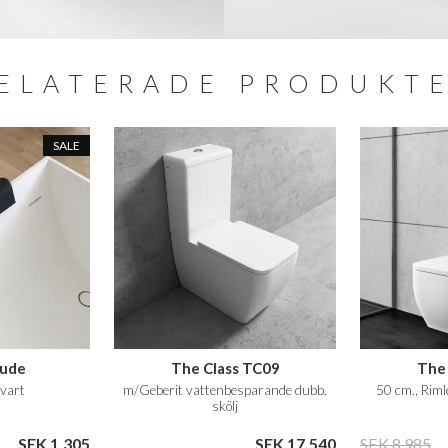
ELATERADE PRODUKT
SALE
pude
The Class TC09
The 
svart
m/Geberit vattenbesparande dubb.
50 cm., Riml
skölj
SEK 1.305
SEK 17.540
SEK 8.985