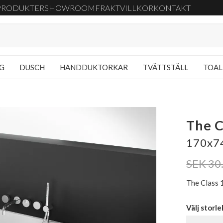
PRODUKTER
SHOWROOM
FRAKT
VILLKOR
KONTAKT
NG
DUSCH
HANDDUKTORKAR
TVÄTTSTÄLL
TOAL
The C
170x74
SEK 30
The Class 1
Välj storle