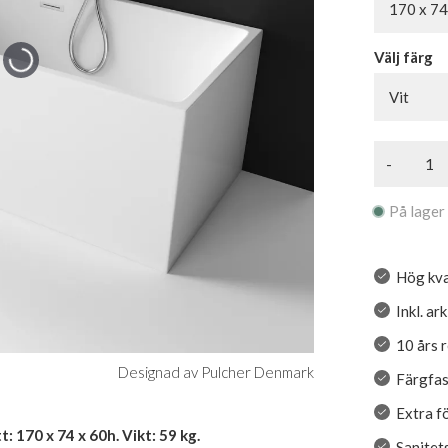
170 x 74
Välj färg
Vit
-
På lager
Hög kva
Inkl. ar
10 års 
Designad av Pulcher Denmark
Färgfas
Extra f
: 170 x 74 x 60h. Vikt: 59 kg.
Sanitet