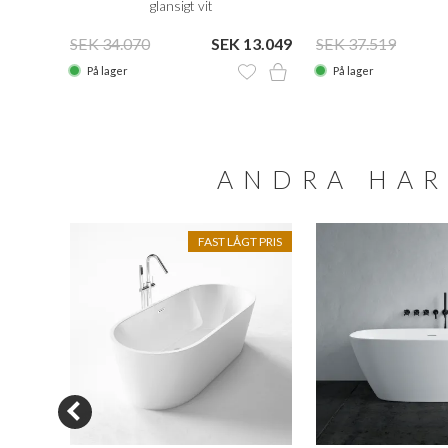
glansigt vit
18.849
SEK 34.070
SEK 13.049
SEK 37.519
På lager
På lager
ANDRA HAR
FAST LÅGT PRIS