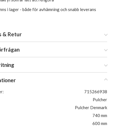
inns i lager - både för avhämning och snabb leverans
s & Retur
örfrågan
ritning
ationer
r:
715266938
Pulcher
Pulcher Denmark
740 mm
600 mm