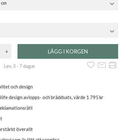
 cm
+
 Lev. 3 - 7 dagar
litet och design
kilife design avlopps- och bräddsats, värde 1 795 kr
reklamationsrätt
t
örstärkt överallt
sakryl som är lätt att rengöra