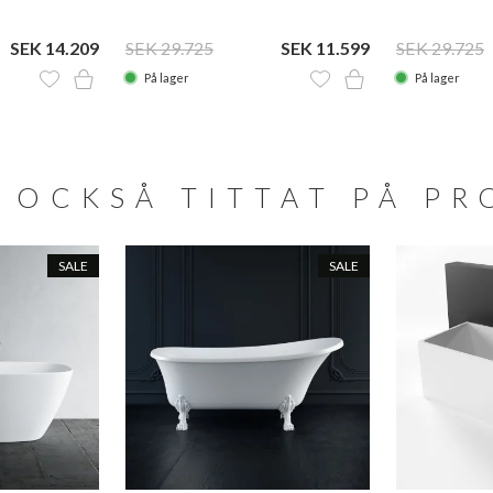
SEK 14.209
SEK 29.725
SEK 11.599
SEK 29.725
På lager
På lager
 OCKSÅ TITTAT PÅ P
SALE
SALE