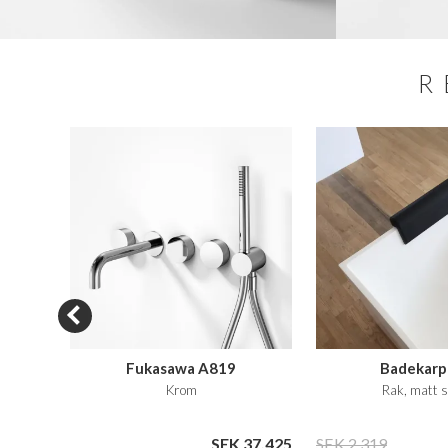
R
T PRIS
Fukasawa A819
Badekar
 Vit
Krom
Rak, matt 
13.049
SEK 37.425
SEK 2.319