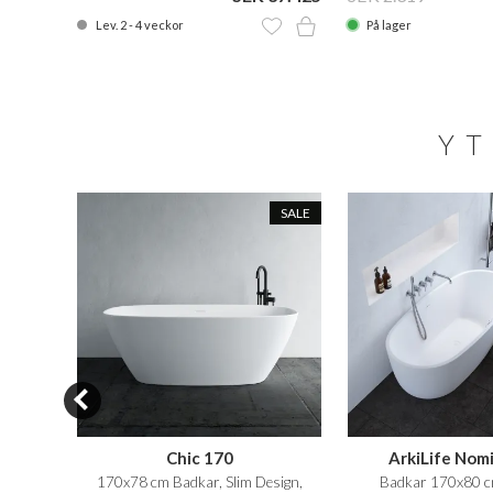
Lev. 2 - 4 veckor
På lager
YT
SALE
SALE
Chic 170
ArkiLife Nom
vit
170x78 cm Badkar, Slim Design,
Badkar 170x80 cm