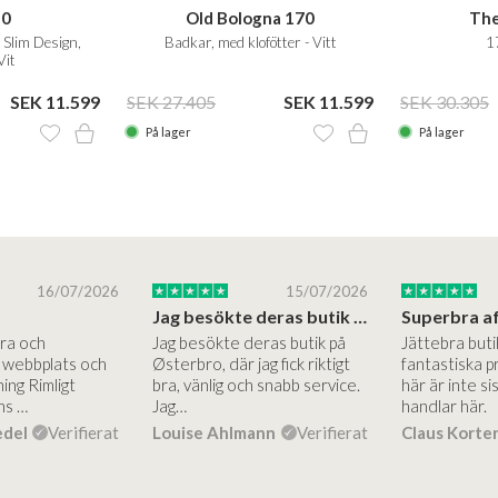
50
Old Bologna 170
The
Slim Design,
Badkar, med klofötter - Vitt
1
Vit
SEK 11.599
SEK 27.405
SEK 11.599
SEK 30.305
På lager
På lager
16/07/2026
15/07/2026
Jag besökte deras butik på Østerbro.
Bra och
Jag besökte deras butik på
Jättebra but
g webbplats och
Østerbro, där jag fick riktigt
fantastiska p
ing Rimligt
bra, vänlig och snabb service.
här är inte si
ns …
Jag…
handlar här.
edel
Verifierat
Louise Ahlmann
Verifierat
Claus Korte