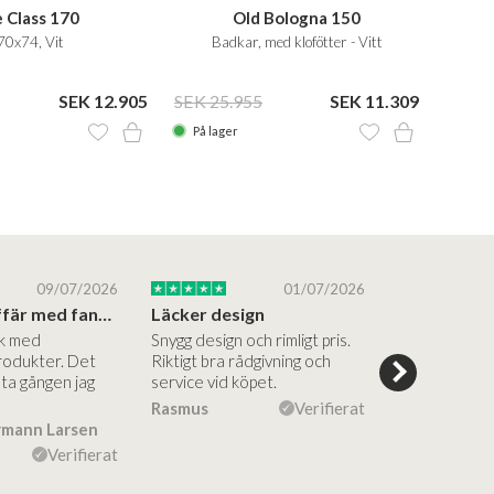
 Class 170
Old Bologna 150
70x74, Vit
Badkar, med klofötter - Vitt
SEK 12.905
SEK 25.955
SEK 11.309
SEK 3
På lager
På la
09/07/2026
01/07/2026
Superbra affär med fantastiska produkter
Läcker design
ik med
Snygg design och rimligt pris.
Trevliga och
rodukter. Det
Riktigt bra rådgivning och
hjälpsamma a
sta gången jag
service vid köpet.
vägledning på
Vacker desig
Rasmus
Verifierat
rmann Larsen
Ulla Konner
Verifierat