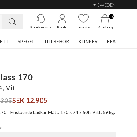
SWEDEN
0
Kundservice
Konto
Favoriter
Varukorg
ETT
SPEGEL
TILLBEHÖR
KLINKER
REA
lass 170
, Vit
.305
SEK 12.905
70 - Fristående badkar Mått: 170 x 74 x 60h. Vikt: 59 kg.
k