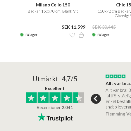
Milano Cello 150
Chic 1
gn, Matt
Badkar 150x70 cm, Blank Vit
150x72 cm Badkar, 
Glansigt 
33.345
SEK 11.599
SEK 30.445
På lager
På lager
25/05/2025
30/03/2025
Utmärkt 4,7/5
a in i slutet
Bad&stil var väldigt lätt att arbeta med...
Allt var bra.
Excellent
öre köp,
Bad&stil var verkligen lätt att
Allt var bra: 
ukter, super
arbeta med och tillmötesgick
lättförståeli
köp... Bad og Stil
våra kunders önskemål. Ett
enkel beställn
samtal…
snabb levera
Recensioner
2.041
sen
Verifierat
Hanoch VVS
Verifierat
Flemming V