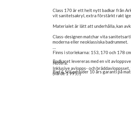
Class 170 är ett helt nytt badkar från Ark
vit sanitetsakryl, extra förstärkt rakt ig
Materialet är lätt att underhålla, kan avk
Class-designen matchar vita sanitetsartik
moderna eller neoklassiska badrummet.
Finns i storlekarna: 153, 170 och 178 cm
Badkaret levereras med en vit avloppsven
Notera:
Inklusive avlopps- och bräddavloppsset, 
Bad & Stil erbjuder 10 års garanti på mat
(värde 1 995,-)