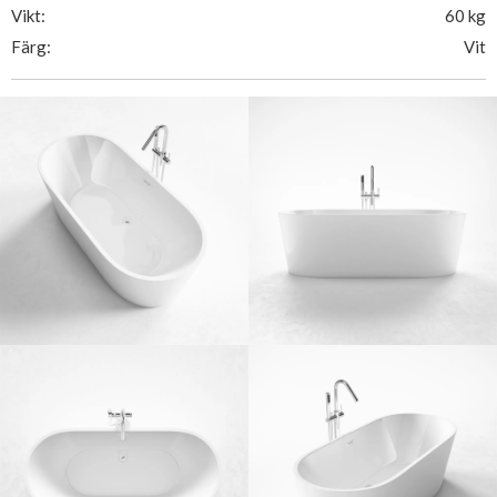
Vikt:
60 kg
Färg:
Vit