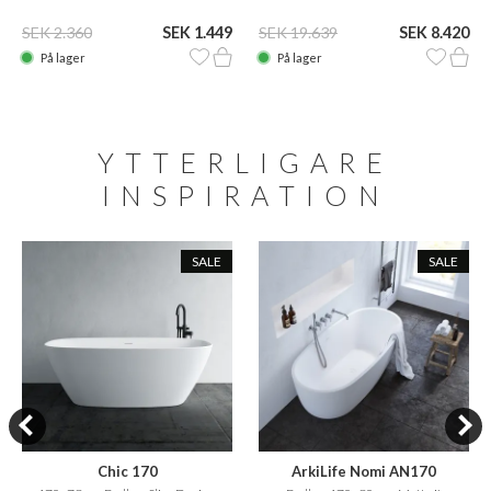
SEK 2.360
SEK 1.449
SEK 19.639
SEK 8.420
På lager
På lager
YTTERLIGARE
INSPIRATION
SALE
SALE
Chic 170
ArkiLife Nomi AN170