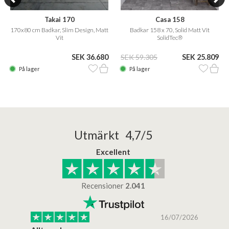
Takai 170
Casa 158
170x80 cm Badkar, Slim Design, Matt
Badkar 158 x 70, Solid Matt Vit
Vit
SolidTec®
SEK 36.680
SEK 59.305
SEK 25.809
På lager
På lager
Utmärkt 4,7/5
Excellent
Recensioner
2.041
/2025
16/07/2026