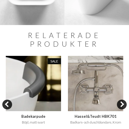
RELATERADE
PRODUKTER
SALE
Badekarpude
Hassel&Teudt HBK701
Böjd, matt svart
Badkars- och duschblandare, Krom