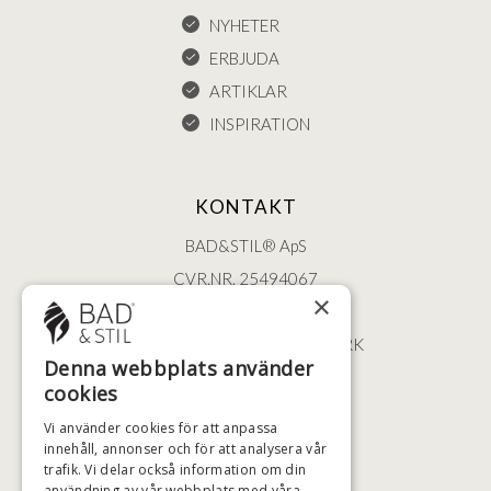
NYHETER
ERBJUDA
ARTIKLAR
INSPIRATION
KONTAKT
BAD&STIL® ApS
CVR.NR. 25494067
×
ØSTERBROGADE 202
2100 KØBENHAVN • DANMARK
Denna webbplats använder
+46 (0)79 008 12 60
cookies
BADSTIL@BADSTIL.SE
Vi använder cookies för att anpassa
innehåll, annonser och för att analysera vår
trafik. Vi delar också information om din
användning av vår webbplats med våra
HÖGSTA KREDITVÄRDIGHET