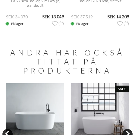
170x78 cm Badkar, Slim Design,
Badkar 170x80 cm, Matt vit
glansigt vit
SEK 34.070
SEK 13.049
SEK 37.519
SEK 14.209
På lager
På lager
ANDRA HAR OCKSÅ
TITTAT PÅ
PRODUKTERNA
SALE