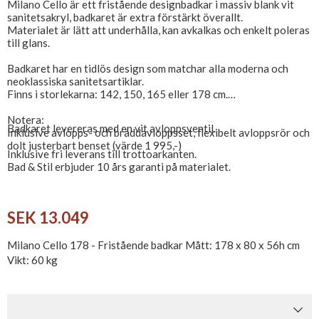
Milano Cello är ett fristående designbadkar i massiv blank vit
sanitetsakryl, badkaret är extra förstärkt överallt.
Materialet är lätt att underhålla, kan avkalkas och enkelt poleras
till glans.
Badkaret har en tidlös design som matchar alla moderna och
neoklassiska sanitetsartiklar.
Finns i storlekarna: 142, 150, 165 eller 178 cm.
Notera:
Badkaret levereras med en vit avloppsventil.
Inklusive avlopps- och bräddavloppsset, flexibelt avloppsrör och
dolt justerbart benset (värde 1 995,-)
Inklusive fri leverans till trottoarkanten.
Bad & Stil erbjuder 10 års garanti på materialet.
SEK 13.049
Milano Cello 178 - Fristående badkar Mått: 178 x 80 x 56h cm
Vikt: 60 kg