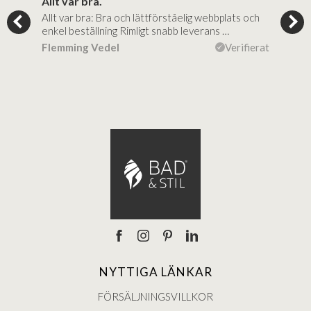
..
Allt var bra.
Jag
Allt var bra: Bra och lättförståelig webbplats och
Jag 
al…
enkel beställning Rimligt snabb leverans …
rikt
ierat
Flemming Vedel
Verifierat
Lou
NYTTIGA LÄNKAR
FÖRSÄLJNINGSVILLKOR