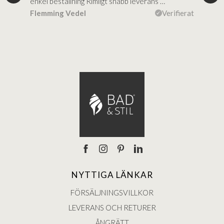
al…
enkel beställning Rimligt snabb leverans …
rikt
ierat
Flemming Vedel
Verifierat
Lou
NYTTIGA LÄNKAR
FÖRSÄLJNINGSVILLKOR
LEVERANS OCH RETURER
ÅNGRÄTT