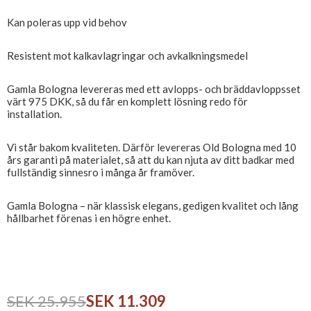
Kan poleras upp vid behov
Resistent mot kalkavlagringar och avkalkningsmedel
Gamla Bologna levereras med ett avlopps- och bräddavloppsset
värt 975 DKK, så du får en komplett lösning redo för
installation.
Vi står bakom kvaliteten. Därför levereras Old Bologna med 10
års garanti på materialet, så att du kan njuta av ditt badkar med
fullständig sinnesro i många år framöver.
Gamla Bologna – när klassisk elegans, gedigen kvalitet och lång
hållbarhet förenas i en högre enhet.
SEK 25.955
SEK 11.309