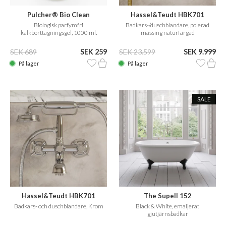
Pulcher® Bio Clean
Hassel&Teudt HBK701
Biologisk parfymfri
Badkars-/duschblandare, polerad
kalkborttagningsgel, 1000 ml.
mässing naturfärgad
SEK 689
SEK 259
SEK 23.599
SEK 9.999
På lager
På lager
SALE
Hassel&Teudt HBK701
The Supell 152
Badkars- och duschblandare, Krom
Black & White, emaljerat
gjutjärnsbadkar