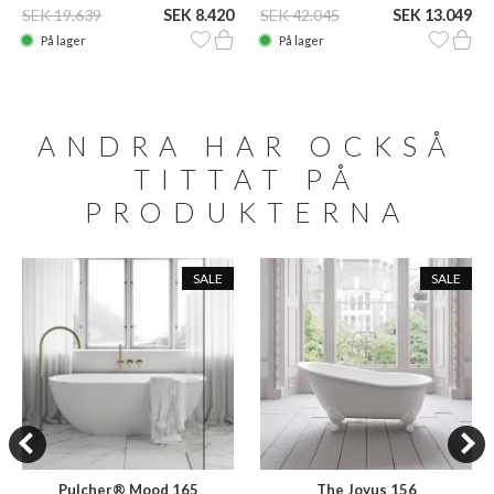
SEK 19.639
SEK 8.420
SEK 42.045
SEK 13.049
På lager
På lager
ANDRA HAR OCKSÅ
TITTAT PÅ
PRODUKTERNA
SALE
SALE
Pulcher® Mood 165
The Joyus 156