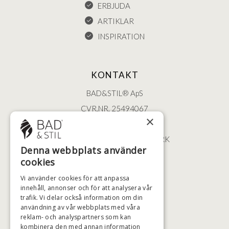
ERBJUDA
ARTIKLAR
INSPIRATION
KONTAKT
BAD&STIL® ApS
CVR.NR. 25494067
×
ØSTERBROGADE 202
2100 KØBENHAVN • DANMARK
Denna webbplats använder
+46 (0)79 008 12 60
cookies
BADSTIL@BADSTIL.SE
Vi använder cookies för att anpassa
innehåll, annonser och för att analysera vår
trafik. Vi delar också information om din
användning av vår webbplats med våra
HÖGSTA KREDITVÄRDIGHET
reklam- och analyspartners som kan
kombinera den med annan information