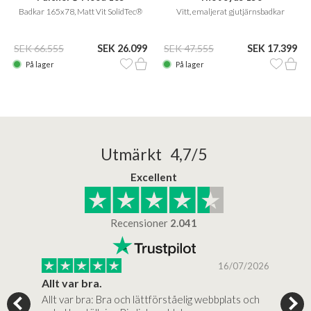
Badkar 165x78, Matt Vit SolidTec®
Vitt, emaljerat gjutjärnsbadkar
SEK 66.555
SEK 26.099
SEK 47.555
SEK 17.399
På lager
På lager
Utmärkt 4,7/5
Excellent
Recensioner
2.041
/2025
16/07/2026
..
Allt var bra.
Jag
Allt var bra: Bra och lättförståelig webbplats och
Jag 