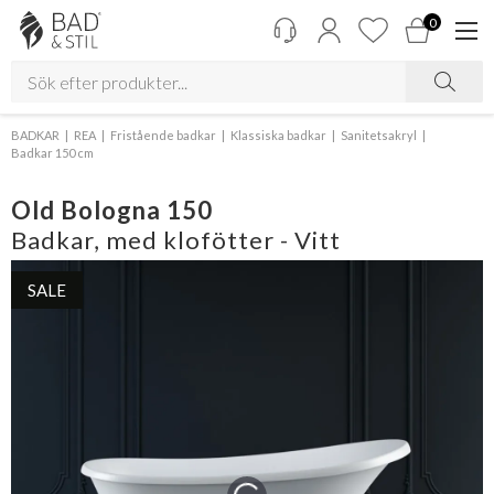
0
BADKAR
REA
Fristående badkar
Klassiska badkar
Sanitetsakryl
Badkar 150 cm
Old Bologna 150
Badkar, med klofötter - Vitt
SALE