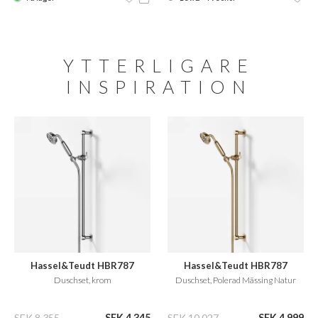
YTTERLIGARE
INSPIRATION
Hassel&Teudt HBR787
Hassel&Teudt HBR787
Duschset, krom
Duschset, Polerad Mässing Natur
SEK 8.355
SEK 4.345
SEK 10.027
SEK 4.999