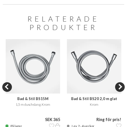
RELATERADE
PRODUKTER
Bad & Stil BS15M
Bad & Stil BS20 2,0 m glat
bruseslange
1,5 m duschslang, Krom
Krom
SEK 365
Ring för pris!
På lager
Lev. 2 - 4 veckor