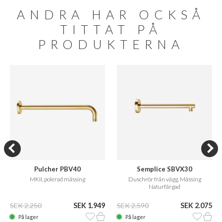
ANDRA HAR OCKSÅ
TITTAT PÅ
PRODUKTERNA
Pulcher PBV40
Semplice SBVX30
MKII, polerad mässing
Duschrör från vägg, Mässing
Naturfärgad
SEK 2.250
SEK 1.949
SEK 2.590
SEK 2.075
På lager
På lager