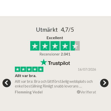
Utmärkt 4,7/5
Excellent
Recensioner
2.041
/2025
16/07/2026
..
Allt var bra.
Jag
Allt var bra: Bra och lättförståelig webbplats och
Jag 
al…
enkel beställning Rimligt snabb leverans …
rikt
ierat
Flemming Vedel
Verifierat
Lou