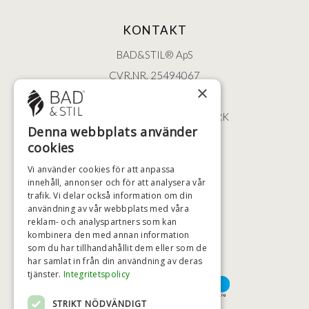
KONTAKT
BAD&STIL® ApS
CVR.NR. 25494067
×
ØSTERBROGADE 202
2100 KØBENHAVN • DANMARK
Denna webbplats använder
+46 (0)79 008 12 60
cookies
BADSTIL@BADSTIL.SE
Vi använder cookies för att anpassa
innehåll, annonser och för att analysera vår
trafik. Vi delar också information om din
användning av vår webbplats med våra
HÖGSTA KREDITVÄRDIGHET
reklam- och analyspartners som kan
kombinera den med annan information
som du har tillhandahållit dem eller som de
har samlat in från din användning av deras
BETALNINGSALTERNATIV
tjänster.
Integritetspolicy
STRIKT NÖDVÄNDIGT