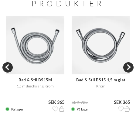
PRODUKTER
Bad & Stil BS15M
Bad & Stil BS15 1,5 m glat
bruseslange
1,5 m duschslang, Krom
Krom
SEK 365
SEK 725
SEK 365
På lager
På lager