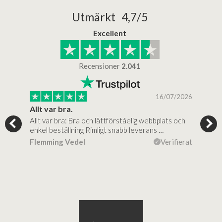
Utmärkt 4,7/5
Excellent
Recensioner
2.041
/2025
16/07/2026
..
Allt var bra.
Jag
Allt var bra: Bra och lättförståelig webbplats och
Jag 
al…
enkel beställning Rimligt snabb leverans …
rikt
ierat
Flemming Vedel
Verifierat
Lou