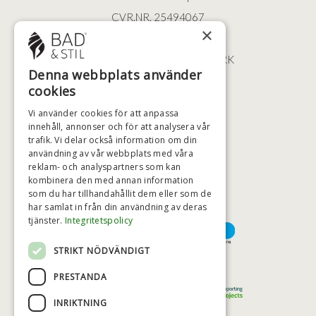
CVR.NR. 25494067
×
ØSTERBROGADE 202
2100 KØBENHAVN • DANMARK
Denna webbplats använder
+46 (0)79 008 12 60
cookies
BADSTIL@BADSTIL.SE
Vi använder cookies för att anpassa
innehåll, annonser och för att analysera vår
trafik. Vi delar också information om din
användning av vår webbplats med våra
HÖGSTA KREDITVÄRDIGHET
reklam- och analyspartners som kan
kombinera den med annan information
som du har tillhandahållit dem eller som de
har samlat in från din användning av deras
BETALNINGSALTERNATIV
tjänster.
Integritetspolicy
STRIKT NÖDVÄNDIGT
TRYGG OCH SÄKER E-HANDEL
PRESTANDA
INRIKTNING