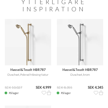
YTTERLIGARE
INSPIRATION
Hassel&Teudt HBR787
Hassel&Teudt HBR787
Duschset, Polerad Mässing Natur
Duschset, krom
SEK 10.027
SEK 4.999
SEK 8.355
SEK 4.345
På lager
På lager