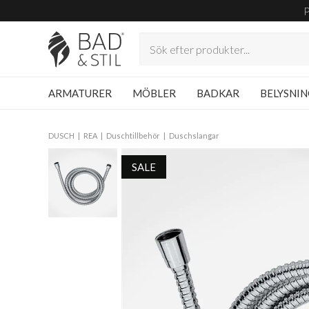
ARMATURER
MÖBLER
BADKAR
BELYSNI
DUSCH
REA
Duschtillbehör
Duschslangar
SALE