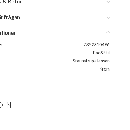
s & Retur
örfrågan
ationer
r:
7352310496
Bad&Stil
Staunstrup+Jensen
Krom
ION