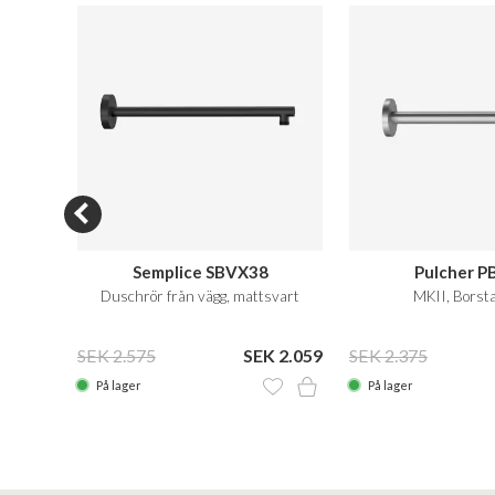
Semplice SBVX38
Pulcher P
sing
Duschrör från vägg, mattsvart
MKII, Borsta
 2.230
SEK 2.575
SEK 2.059
SEK 2.375
På lager
På lager