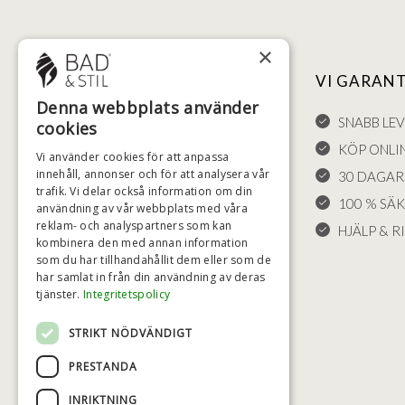
×
NYTTIGA LÄNKAR
VI GARAN
Denna webbplats använder
FÖRSÄLJNINGSVILLKOR
SNABB LE
cookies
LEVERANS OCH RETURER
KÖP ONLI
Vi använder cookies för att anpassa
innehåll, annonser och för att analysera vår
ÅNGRÄTT
30 DAGAR
trafik. Vi delar också information om din
KLAGOMÅL
100 % SÄ
användning av vår webbplats med våra
reklam- och analyspartners som kan
FRAKT
HJÄLP & RI
kombinera den med annan information
COOKIE-INSTÄLLNINGAR
som du har tillhandahållit dem eller som de
har samlat in från din användning av deras
tjänster.
Integritetspolicy
STRIKT NÖDVÄNDIGT
PRESTANDA
INRIKTNING