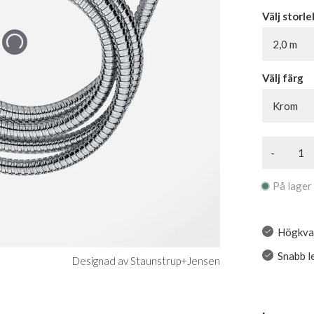
Välj storle
2,0 m
Välj färg
Krom
-
På lager
Högkval
Snabb l
Designad av Staunstrup+Jensen