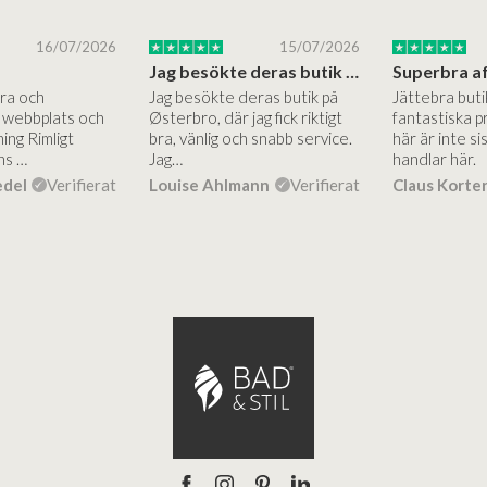
16/07/2026
15/07/2026
Jag besökte deras butik på Østerbro.
Bra och
Jag besökte deras butik på
Jättebra but
g webbplats och
Østerbro, där jag fick riktigt
fantastiska p
ing Rimligt
bra, vänlig och snabb service.
här är inte si
ns …
Jag…
handlar här.
edel
Verifierat
Louise Ahlmann
Verifierat
Claus Korte