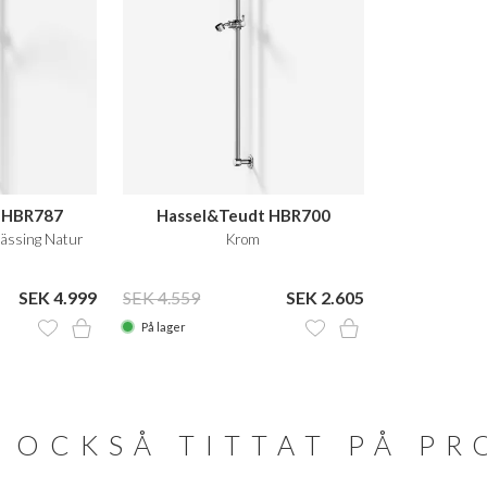
 HBR787
Hassel&Teudt HBR700
Mässing Natur
Krom
SEK 4.999
SEK 4.559
SEK 2.605
På lager
 OCKSÅ TITTAT PÅ P