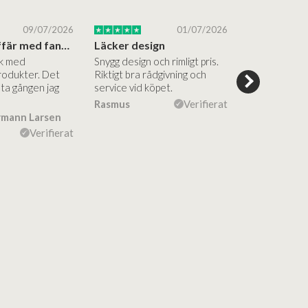
09/07/2026
01/07/2026
Superbra affär med fantastiska produkter
Läcker design
ik med
Snygg design och rimligt pris.
Trevliga och
rodukter. Det
Riktigt bra rådgivning och
hjälpsamma a
sta gången jag
service vid köpet.
vägledning på
Vacker desig
Rasmus
Verifierat
rmann Larsen
Ulla Konner
Verifierat