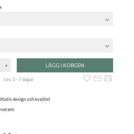
k
+
 Lev. 3 - 7 dagar
itativ design och kvalitet
everans