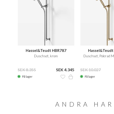
Hassel&Teudt HBR787
Hassel&Teudt
Duschset, krom
Duschset, Polerad 
SEK 8.355
SEK 4.345
SEK 10.027
På lager
På lager
ANDRA HAR