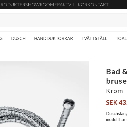
PRODUKTER
SHOWROOM
FRAKT
VILLKOR
KONTAKT
NG
DUSCH
HANDDUKTORKAR
TVÄTTSTÄLL
TOAL
Bad &
bruse
Krom
SEK 43
Duschslang 
modell har 