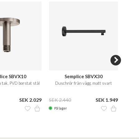
lice SBVX10
Semplice SBVX30
 tak, PVD borstat stål
Duschrör från vägg, matt svart
Dusc
SEK 2.029
SEK 2.440
SEK 1.949
SEK 2
På lager
På la