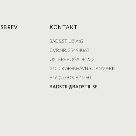
SBREV
KONTAKT
BAD&STIL® ApS
CVR.NR. 25494067
ØSTERBROGADE 202
2100 KØBENHAVN • DANMARK
+46 (0)79 008 12 60
BADSTIL@BADSTIL.SE