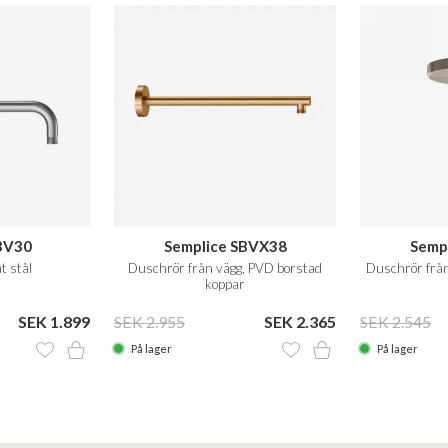
BV30
Semplice SBVX38
Semp
t stål
Duschrör från vägg, PVD borstad
Duschrör från
koppar
SEK 1.899
SEK 2.955
SEK 2.365
SEK 2.545
På lager
På lager