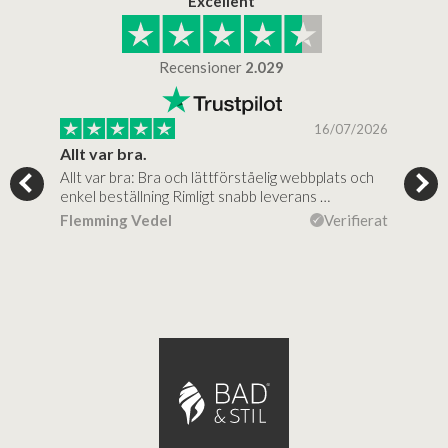
Excellent
Recensioner
2.029
/2025
16/07/2026
..
Allt var bra.
Jag
Allt var bra: Bra och lättförståelig webbplats och
Jag 
al…
enkel beställning Rimligt snabb leverans …
rikt
ierat
Flemming Vedel
Verifierat
Lou