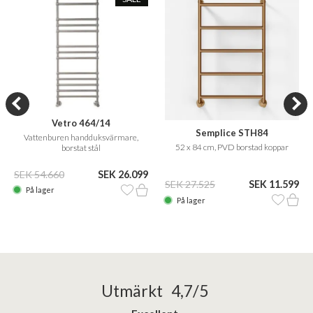
Vetro 464/14
Semplice STH84
Vattenburen handduksvärmare,
52 x 84 cm, PVD borstad koppar
borstat stål
SEK 54.660
SEK 26.099
SEK 27.525
SEK 11.599
På lager
På lager
Utmärkt 4,7/5