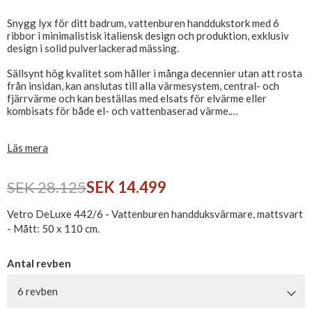
Snygg lyx för ditt badrum, vattenburen handdukstork med 6
ribbor i minimalistisk italiensk design och produktion, exklusiv
design i solid pulverlackerad mässing.
Sällsynt hög kvalitet som håller i många decennier utan att rosta
från insidan, kan anslutas till alla värmesystem, central- och
fjärrvärme och kan beställas med elsats för elvärme eller
kombisats för både el- och vattenbaserad värme.
Finns i flera ytor - Välj mellan krom, borstat stål, mattsvart och
Läs mera
naturmässing.
Exkl. ventilsats, som köps separat - Se relaterade produkter
SEK 28.125
SEK 14.499
Hitta din nya Vetro Design handdukstork här.
Vetro DeLuxe 442/6 - Vattenburen handduksvärmare, mattsvart
- Mått: 50 x 110 cm.
Antal revben
6 revben