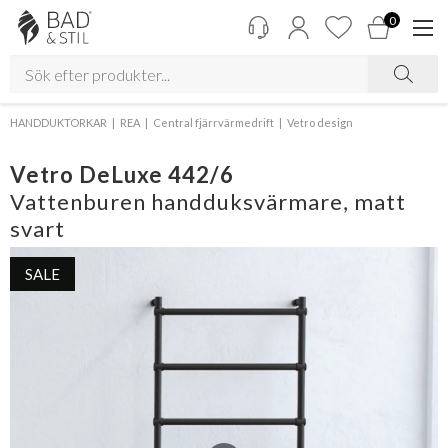
0
HANDDUKTORKAR
REA
Central fjärrvärmedrift
Vetro design
Vetro DeLuxe 442/6
Vattenburen handduksvärmare, matt
svart
SALE