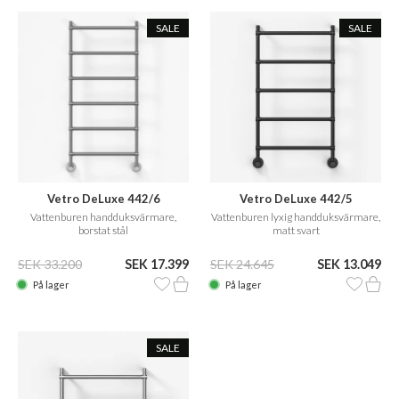
SALE
SALE
Vetro DeLuxe 442/6
Vetro DeLuxe 442/5
Vattenburen handduksvärmare,
Vattenburen lyxig handduksvärmare,
borstat stål
matt svart
SEK 33.200
SEK 17.399
SEK 24.645
SEK 13.049
På lager
På lager
SALE