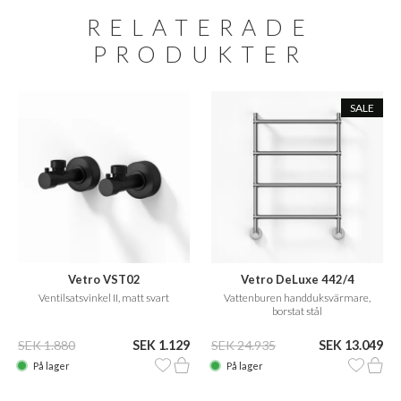
RELATERADE
PRODUKTER
SALE
Vetro VST02
Vetro DeLuxe 442/4
Ventilsatsvinkel II, matt svart
Vattenburen handduksvärmare,
borstat stål
SEK 1.880
SEK 1.129
SEK 24.935
SEK 13.049
På lager
På lager