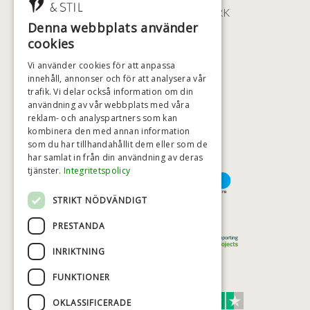
2100 KØBENHAVN • DANMARK
Denna webbplats använder
+46 (0)79 008 12 60
cookies
BADSTIL@BADSTIL.SE
Vi använder cookies för att anpassa
innehåll, annonser och för att analysera vår
trafik. Vi delar också information om din
användning av vår webbplats med våra
HÖGSTA KREDITVÄRDIGHET
reklam- och analyspartners som kan
kombinera den med annan information
som du har tillhandahållit dem eller som de
har samlat in från din användning av deras
BETALNINGSALTERNATIV
tjänster.
Integritetspolicy
STRIKT NÖDVÄNDIGT
TRYGG OCH SÄKER E-HANDEL
PRESTANDA
INRIKTNING
FUNKTIONER
TRUST SCORE 4,7
OKLASSIFICERADE