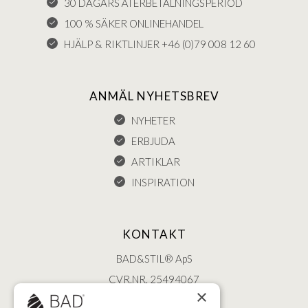
30 DAGARS ÅTERBETALNINGSPERIOD
100 % SÄKER ONLINEHANDEL
HJÄLP & RIKTLINJER +46 (0)79 008 12 60
ANMÄL NYHETSBREV
NYHETER
ERBJUDA
ARTIKLAR
INSPIRATION
KONTAKT
BAD&STIL® ApS
CVR.NR. 25494067
×
ØSTERBROGADE 202