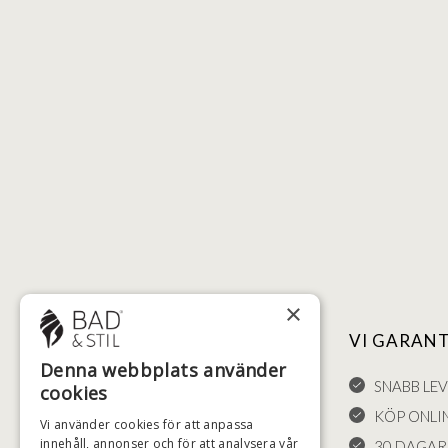
×
NYTTIGA LÄNKAR
VI GARAN
Denna webbplats använder
FÖRSÄLJNINGSVILLKOR
SNABB LE
cookies
LEVERANS OCH RETURER
KÖP ONLI
Vi använder cookies för att anpassa
innehåll, annonser och för att analysera vår
ÅNGRÄTT
30 DAGAR