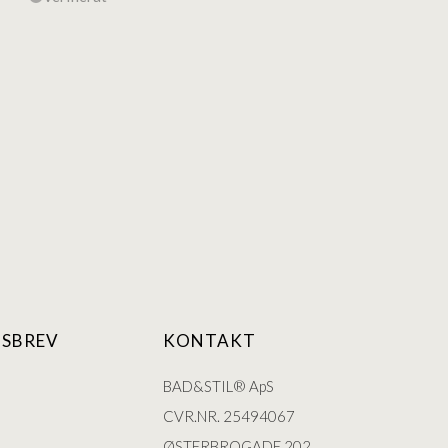
SBREV
KONTAKT
BAD&STIL® ApS
CVR.NR. 25494067
ØSTERBROGADE 202