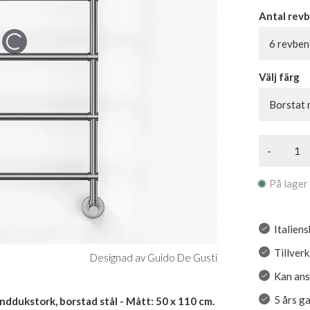
Antal rev
6 revben
Välj färg
Borstat r
-
På lager
Italien
Tillverk
Designad av Guido De Gusti
Kan ansl
5 års g
dukstork, borstad stål - Mått: 50 x 110 cm.