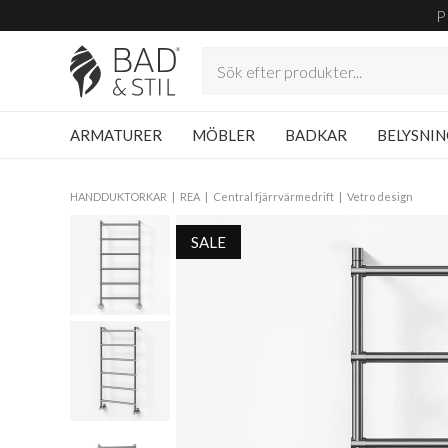
P
ARMATURER
MÖBLER
BADKAR
BELYSNI
HANDDUKTORKAR
REA
Central fjärrvärmedrift
Vetro design
SALE