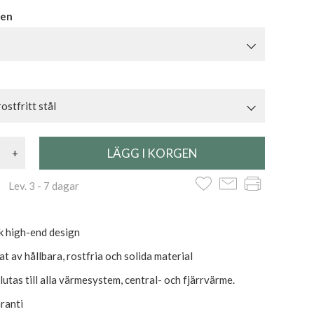
ben
ostfritt stål
+
 Lev. 3 - 7 dagar
sk high-end design
at av hållbara, rostfria och solida material
utas till alla värmesystem, central- och fjärrvärme.
aranti