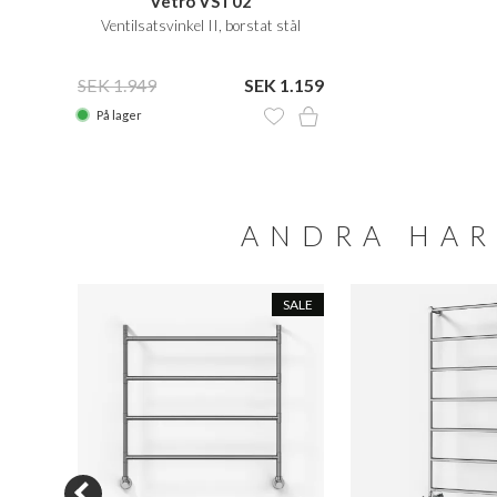
Vetro VST02
Ventilsatsvinkel II, borstat stål
SEK 1.949
SEK 1.159
På lager
ANDRA HAR
SALE