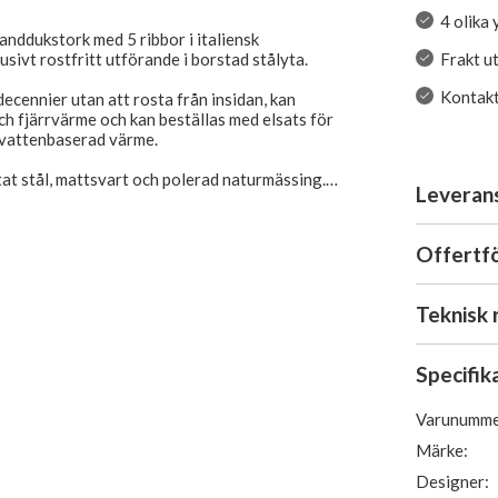
4 olika 
anddukstork med 5 ribbor i italiensk
Frakt u
usivt rostfritt utförande i borstad stålyta.
Kontakta
decennier utan att rosta från insidan, kan
och fjärrvärme och kan beställas med elsats för
h vattenbaserad värme.
stat stål, mattsvart och polerad naturmässing.
Leveran
elaterade produkter
Offertf
Teknisk 
Specifik
Varunumme
Märke:
Designer: