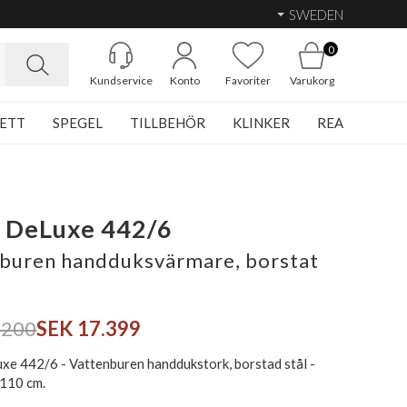
SWEDEN
0
Kundservice
Konto
Favoriter
Varukorg
ETT
SPEGEL
TILLBEHÖR
KLINKER
REA
 DeLuxe 442/6
buren handduksvärmare, borstat
.200
SEK 17.399
xe 442/6 - Vattenburen handdukstork, borstad stål -
 110 cm.