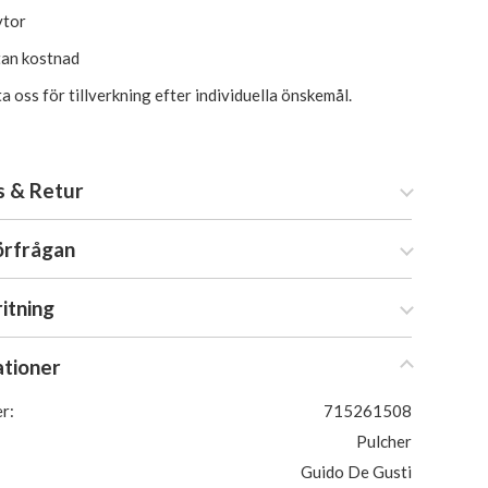
ytor
tan kostnad
 oss för tillverkning efter individuella önskemål.
s & Retur
örfrågan
ritning
ationer
r:
715261508
Pulcher
Guido De Gusti