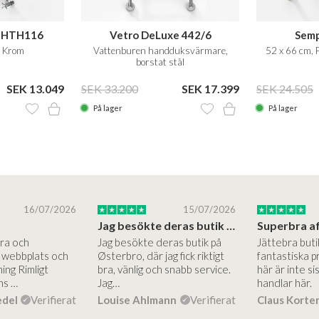
t HTH116
Vetro DeLuxe 442/6
Semp
, Krom
Vattenburen handduksvärmare,
52 x 66 cm,
borstat stål
SEK 13.049
SEK 33.200
SEK 17.399
SEK 24.505
På lager
På lager
16/07/2026
15/07/2026
Jag besökte deras butik på Østerbro.
Bra och
Jag besökte deras butik på
Jättebra but
g webbplats och
Østerbro, där jag fick riktigt
fantastiska p
ing Rimligt
bra, vänlig och snabb service.
här är inte si
ns …
Jag…
handlar här.
edel
Verifierat
Louise Ahlmann
Verifierat
Claus Korte