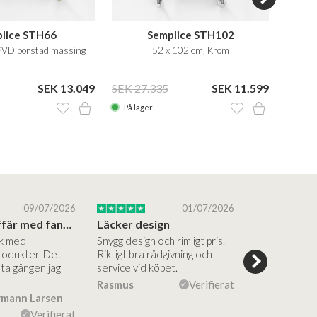
lice STH66
Semplice STH102
 PVD borstad mässing
52 x 102 cm, Krom
Vatt
SEK 13.049
SEK 27.335
SEK 11.599
SEK 2
På lager
På la
09/07/2026
01/07/2026
Superbra affär med fantastiska produkter
Läcker design
ik med
Snygg design och rimligt pris.
Trevliga och
rodukter. Det
Riktigt bra rådgivning och
hjälpsamma a
sta gången jag
service vid köpet.
vägledning på
Vacker desig
Rasmus
Verifierat
rmann Larsen
Ulla Konner
Verifierat