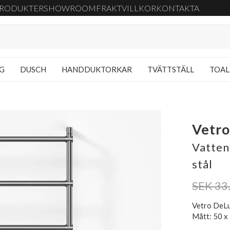
RODUKTER
SHOWROOM
FRAKT
VILLKOR
KONTAKTA
NG
DUSCH
HANDDUKTORKAR
TVÄTTSTÄLL
TOAL
Vetro
Vatten
stål
SEK 33
Vetro DeLu
Mått: 50 x