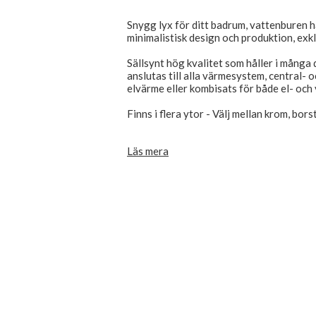
Snygg lyx för ditt badrum, vattenburen h
minimalistisk design och produktion, exkl
Sällsynt hög kvalitet som håller i många 
anslutas till alla värmesystem, central- 
elvärme eller kombisats för både el- oc
Finns i flera ytor - Välj mellan krom, bor
Exkl. ventilsats, som köps separat - Se r
Läs mera