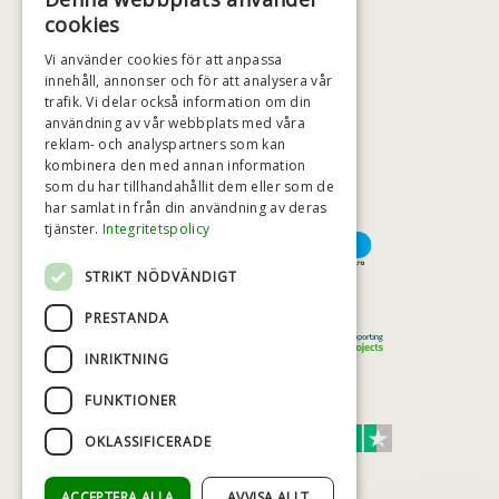
+46 (0)79 008 12 60
cookies
BADSTIL@BADSTIL.SE
Vi använder cookies för att anpassa
innehåll, annonser och för att analysera vår
trafik. Vi delar också information om din
användning av vår webbplats med våra
HÖGSTA KREDITVÄRDIGHET
reklam- och analyspartners som kan
kombinera den med annan information
som du har tillhandahållit dem eller som de
har samlat in från din användning av deras
BETALNINGSALTERNATIV
tjänster.
Integritetspolicy
STRIKT NÖDVÄNDIGT
TRYGG OCH SÄKER E-HANDEL
PRESTANDA
INRIKTNING
FUNKTIONER
TRUST SCORE 4,7
OKLASSIFICERADE
Excellent
ACCEPTERA ALLA
AVVISA ALLT