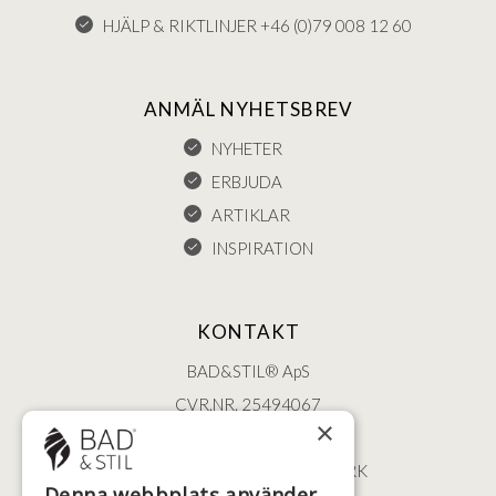
HJÄLP & RIKTLINJER +46 (0)79 008 12 60
ANMÄL NYHETSBREV
NYHETER
ERBJUDA
ARTIKLAR
INSPIRATION
KONTAKT
BAD&STIL® ApS
CVR.NR. 25494067
×
ØSTERBROGADE 202
2100 KØBENHAVN • DANMARK
Denna webbplats använder