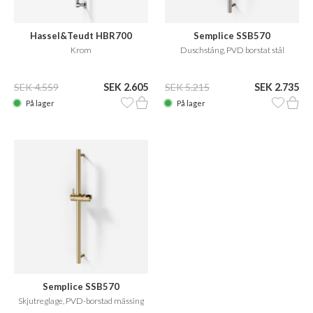
Hassel&Teudt HBR700
Semplice SSB570
Krom
Duschstång, PVD borstat stål
SEK 4.559
SEK 2.605
SEK 5.215
SEK 2.735
På lager
På lager
Semplice SSB570
Skjutreglage, PVD-borstad mässing