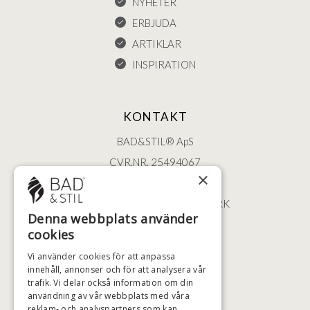
NYHETER
ERBJUDA
ARTIKLAR
INSPIRATION
KONTAKT
BAD&STIL® ApS
CVR.NR. 25494067
×
ØSTERBROGADE 202
2100 KØBENHAVN • DANMARK
Denna webbplats använder
+46 (0)79 008 12 60
cookies
BADSTIL@BADSTIL.SE
Vi använder cookies för att anpassa
innehåll, annonser och för att analysera vår
trafik. Vi delar också information om din
användning av vår webbplats med våra
HÖGSTA KREDITVÄRDIGHET
reklam- och analyspartners som kan