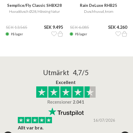
Semplice/Fly Classic SHBX28
Rain DeLuxe RHB25
Huvuddusch Ø28, Mässing Natur
Duschhuvud, krom
SEK 13.565
SEK 9.495
SEK 6.085
SEK 4.260
På lager
På lager
Utmärkt 4,7/5
Excellent
Recensioner
2.041
/2025
16/07/2026
..
Allt var bra.
Jag