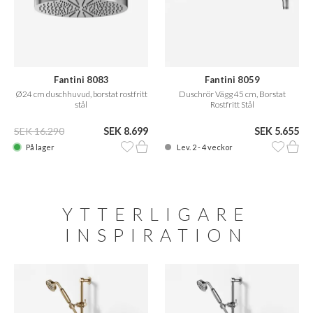
Fantini 8083
Fantini 8059
Ø24 cm duschhuvud, borstat rostfritt
Duschrör Vägg 45 cm, Borstat
stål
Rostfritt Stål
SEK 16.290
SEK 8.699
SEK 5.655
På lager
Lev. 2 - 4 veckor
YTTERLIGARE
INSPIRATION