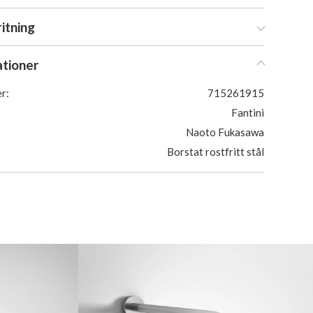
ritning
ationer
r:
715261915
Fantini
Naoto Fukasawa
Borstat rostfritt stål