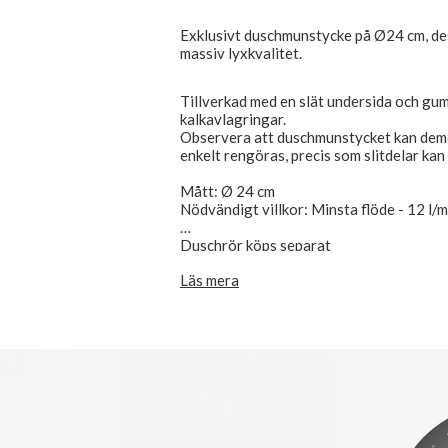
Exklusivt duschmunstycke på Ø24 cm, de
massiv lyxkvalitet.
Tillverkad med en slät undersida och gu
kalkavlagringar.
Observera att duschmunstycket kan demon
enkelt rengöras, precis som slitdelar kan 
Mått: Ø 24 cm
Nödvändigt villkor: Minsta flöde - 12 l/m
Duschrör köps separat
Läs mera