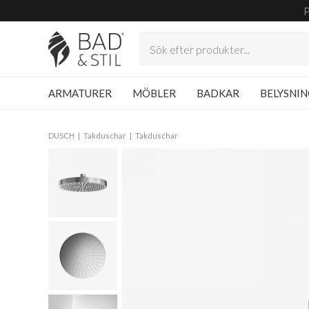
ARMATURER
MÖBLER
BADKAR
BELYSNI
DUSCH
Takduschar
Takduschar