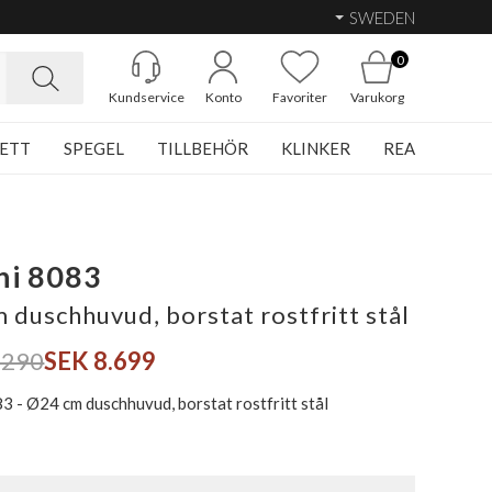
SWEDEN
0
Kundservice
Konto
Favoriter
Varukorg
ETT
SPEGEL
TILLBEHÖR
KLINKER
REA
ni 8083
 duschhuvud, borstat rostfritt stål
.290
SEK 8.699
3 - Ø24 cm duschhuvud, borstat rostfritt stål