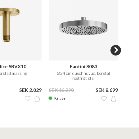
lice SBVX10
Fantini 8083
Semp
rstad mässing
Ø24 cm duschhuvud, borstat
Takd
rostfritt stål
SEK 2.029
SEK 16.290
SEK 8.699
SEK 1
På lager
På la