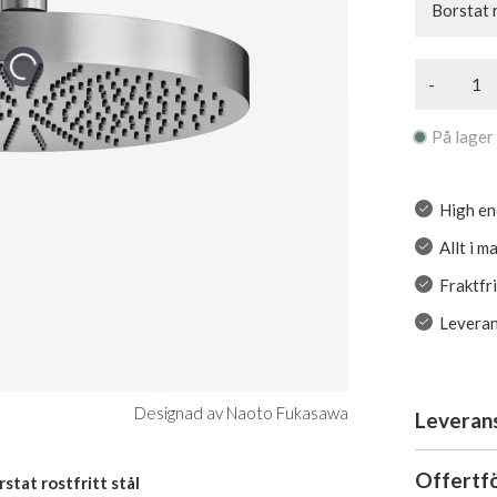
Borstat r
-
På lager
High en
Allt i m
Fraktfr
Leveran
Designad av Naoto Fukasawa
Leveran
Offertf
tat rostfritt stål