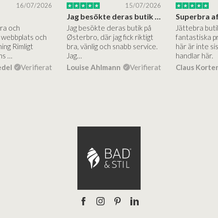
16/07/2026
15/07/2026
Jag besökte deras butik på Østerbro.
Bra och
Jag besökte deras butik på
Jättebra but
g webbplats och
Østerbro, där jag fick riktigt
fantastiska p
ing Rimligt
bra, vänlig och snabb service.
här är inte si
ns …
Jag…
handlar här.
edel
Verifierat
Louise Ahlmann
Verifierat
Claus Korte