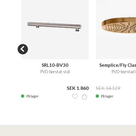
SRL10-BV30
Semplice/Fly Cla
sing
PVD borstat stål
PVD-borstad 
 1.960
SEK 1.860
SEK 14.129
På lager
På lager