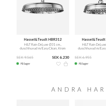
Hassel&Teudt HBR312
Hassel&Teudt
H&T Rain DeLuxe Ø31 cm.,
H&T Rain DeLuxe
duschhuvud m/EasyClean, Krom
duschhuvud m/Easy
SEK 9.565
SEK 6.230
SEK 6.955
På lager
På lager
ANDRA HAR