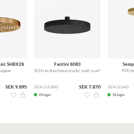
ssic SHBX28
Fantini 8083
Semp
koppar
Ø24 cm duschmunstycke, matt svart
PVD-bo
SEK 9.895
SEK 13.300
SEK 7.870
SEK 2.545
På lager
På lager