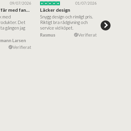
09/07/2026
01/07/2026
Superbra affär med fantastiska produkter
Läcker design
ik med
Snygg design och rimligt pris.
Trevliga och
rodukter. Det
Riktigt bra rådgivning och
hjälpsamma a
sta gången jag
service vid köpet.
vägledning på
Vacker desig
Rasmus
Verifierat
rmann Larsen
Ulla Konner
Verifierat