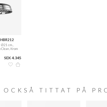
 HBR212
 Ø21 cm.,
Clean, Krom
SEK 4.345
 OCKSÅ TITTAT PÅ P