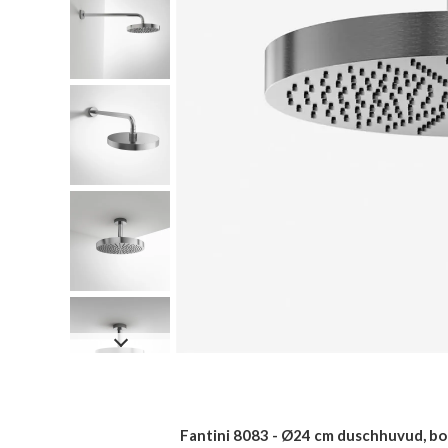
Fantini 8083 - Ø24 cm duschhuvud, bors