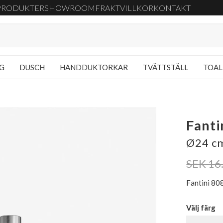
PRODUKTER
SHOWROOM
FRAKT
VILLKOR
KONTAKT
NG
DUSCH
HANDDUKTORKAR
TVÄTTSTÄLL
TOAL
Fanti
Ø24 cm
SEK 16
Fantini 808
Välj färg