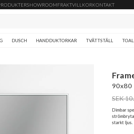
PRODUKTER
SHOWROOM
FRAKT
VILLKOR
KONTAKT
NG
DUSCH
HANDDUKTORKAR
TVÄTTSTÄLL
TOAL
Fram
90x80 
SEK 10
Dimbar spe
strömbrytar
starkt ljus.