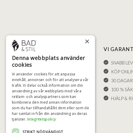
×
NYTTIGA LÄNKAR
VI GARAN
Denna webbplats använder
FÖRSÄLJNINGSVILLKOR
SNABB LE
cookies
LEVERANS OCH RETURER
KÖP ONLI
Vi använder cookies för att anpassa
innehåll, annonser och för att analysera vår
ÅNGRÄTT
30 DAGAR
trafik. Vi delar också information om din
KLAGOMÅL
100 % SÄ
användning av vår webbplats med våra
reklam- och analyspartners som kan
FRAKT
HJÄLP & RI
kombinera den med annan information
COOKIE-INSTÄLLNINGAR
som du har tillhandahållit dem eller som de
har samlat in från din användning av deras
tjänster.
Integritetspolicy
STRIKT NÖDVÄNDIGT