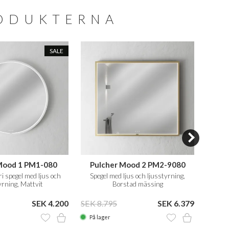
RODUKTERNA
SALE
Mood 1 PM1-080
Pulcher Mood 2 PM2-9080
Pulch
 spegel med ljus och
Spegel med ljus och ljusstyrning,
160
yrning, Mattvit
Borstad mässing
lj
SEK 4.200
SEK 8.795
SEK 6.379
SEK 1
På lager
På la