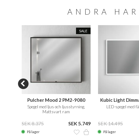
ANDRA HAR
SALE
5070
Pulcher Mood 2 PM2-9080
Kubic Light Dimm
ning,
Spegel med ljus och ljusstyrning,
LED-spegel med fä
Mattsvart ram
 4.345
SEK 8.375
SEK 5.749
SEK 14.495
På lager
På lager