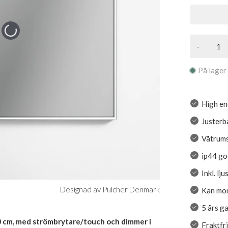
-
På lager
High en
Justerb
Våtrumss
ip44 g
Inkl. lj
Designad av Pulcher Denmark
Kan mon
5 års g
 cm, med strömbrytare/touch och dimmer i
Fraktfr