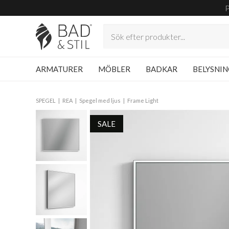
ARMATURER
MÖBLER
BADKAR
BELYSNI
SPEGEL
REA
Spegel med ljus
Frame Light
SALE