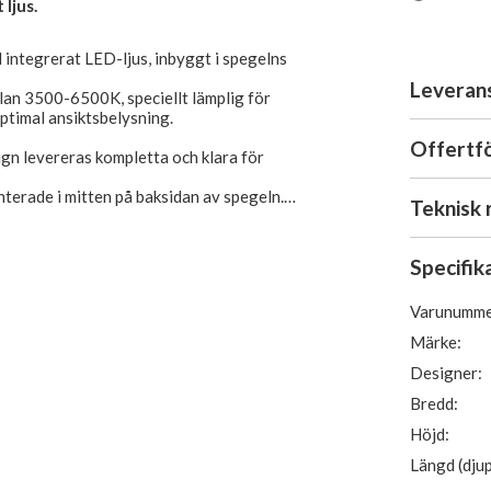
 ljus.
 integrerat LED-ljus, inbyggt i spegelns
Leveran
an 3500-6500K, speciellt lämplig för
ptimal ansiktsbelysning.
Offertf
gn levereras kompletta och klara för
erade i mitten på baksidan av spegeln.
Teknisk 
lt, touch/omkopplaren monteras på sidan av
 spegeln åt andra hållet så kommer
Specifik
er upptill.
Varunumme
t till 230V.
Märke:
Designer:
Bredd:
Höjd:
Längd (djup