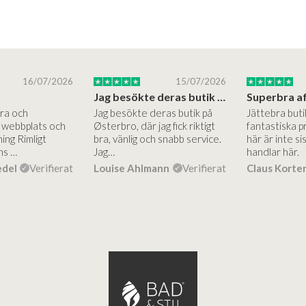
16/07/2026
15/07/2026
Jag besökte deras butik på Østerbro.
Bra och
Jag besökte deras butik på
Jättebra but
g webbplats och
Østerbro, där jag fick riktigt
fantastiska p
ing Rimligt
bra, vänlig och snabb service.
här är inte si
ns …
Jag…
handlar här.
edel
Verifierat
Louise Ahlmann
Verifierat
Claus Korte