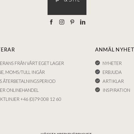
TERAR
ANMÄL NYHET
VERANS FRÅN VÅRT EGET LAGER
NYHETER
NE, MOMS/TULL INGÅR
ERBJUDA
S ÅTERBETALNINGSPERIOD
ARTIKLAR
KER ONLINEHANDEL
INSPIRATION
KTLINJER +46 (0)79 008 12 60