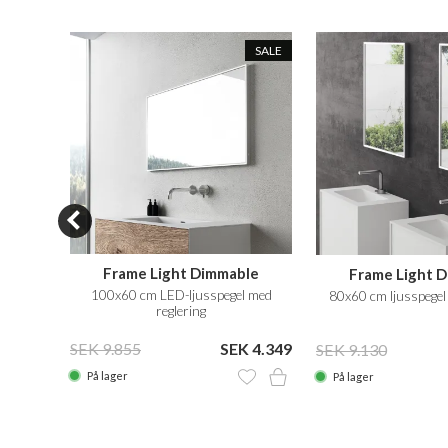
SALE
SALE
Frame Light Dimmable
Frame Light 
å stativ
100x60 cm LED-ljusspegel med
80x60 cm ljusspegel 
reglering
 1.449
SEK 9.855
SEK 4.349
SEK 9.130
På lager
På lager