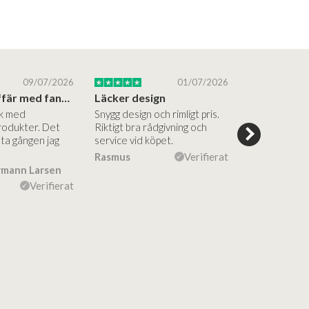
09/07/2026
01/07/2026
Superbra affär med fantastiska produkter
Läcker design
ik med
Snygg design och rimligt pris.
Trevliga och
rodukter. Det
Riktigt bra rådgivning och
hjälpsamma a
sta gången jag
service vid köpet.
vägledning på
Vacker desig
Rasmus
Verifierat
rmann Larsen
Ulla Konner
Verifierat