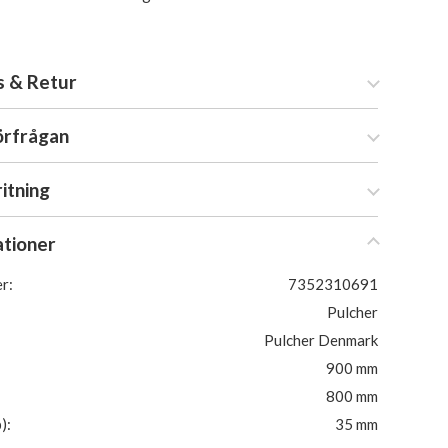
s & Retur
örfrågan
ritning
ationer
r:
7352310691
Pulcher
Pulcher Denmark
900 mm
800 mm
):
35 mm