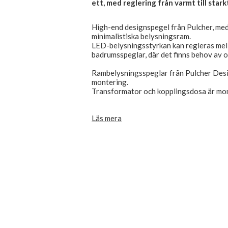
ett, med reglering från varmt till starkt
High-end designspegel från Pulcher, med
minimalistiska belysningsram.
LED-belysningsstyrkan kan regleras mell
badrumsspeglar, där det finns behov av o
Rambelysningsspeglar från Pulcher Desi
montering.
Transformator och kopplingsdosa är mont
Kan monteras horisontellt eller vertika
Läs mera
spegeln, i nedre högra hörnet, monteras
touch/omkopplaren att sitta längst ner ell
CE-märkt och IP44-godkänd, ansluts direk
Spegeldjup inkl. bakkant är 35 mm.