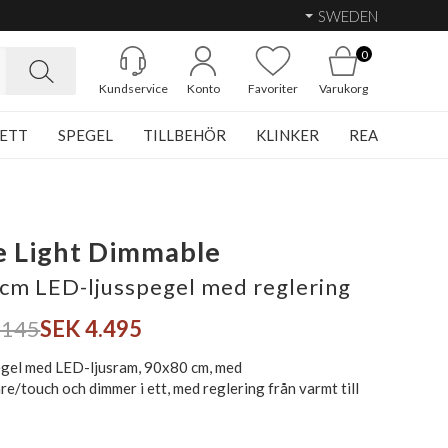
SWEDEN
0
Kundservice
Konto
Favoriter
Varukorg
ETT
SPEGEL
TILLBEHÖR
KLINKER
REA
e Light Dimmable
cm LED-ljusspegel med reglering
.145
SEK 4.495
gel med LED-ljusram, 90x80 cm, med
e/touch och dimmer i ett, med reglering från varmt till