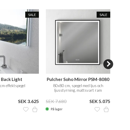
SALE
SALE
 Back Light
Pulcher Soho Mirror PSM-8080
cm effektspegel
80x80 cm, spegel med ljus och
80x40 
ljusstyrning, mattsvart ram
SEK 3.625
SEK 7.680
SEK 5.075
SEK 1
På lager
På la