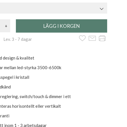
+
 Lev. 3 - 7 dagar
d design & kvalitet
ar mellan led-styrka 3500-6500k
pegel i kristall
odkänd
usreglering, switch/touch & dimmer i ett
teras horisontellt eller vertikalt
aranti
itt inom 1 - 3 arbetsdagar