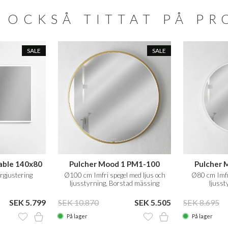
 OCKSÅ TITTAT PÅ P
SALE
SALE
able 140x80
Pulcher Mood 1 PM1-100
Pulcher 
rgjustering
Ø100 cm Imfri spegel med ljus och
Ø80 cm Imfri
ljusstyrning, Borstad mässing
ljusst
SEK 5.799
SEK 10.870
SEK 5.505
SEK 8.695
På lager
På lager