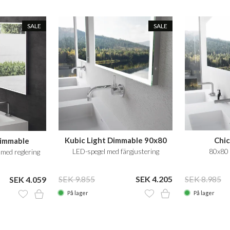
SALE
SALE
Kubic Light Dimmable 90x80
Chic
Dimmable
LED-spegel med färgjustering
80x80 
med reglering
SEK 9.855
SEK 4.205
SEK 8.985
SEK 4.059
På lager
På lager