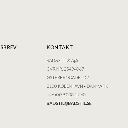
SBREV
KONTAKT
BAD&STIL® ApS
CVR.NR. 25494067
ØSTERBROGADE 202
2100 KØBENHAVN • DANMARK
+46 (0)79 008 12 60
BADSTIL@BADSTIL.SE