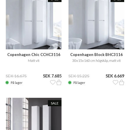
Copenhagen Chic CCHC3116
Copenhagen Block BHC3116
Matt vit
30x15x160 cm högskåp, matt vit
SEK 16.675
SEK 7.685
SEK 15.225
SEK 6.669
På lager
På lager
SALE