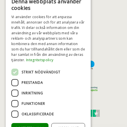
Denna webbplats använder
+46 (0)79 008 12 60
cookies
BADSTIL@BADSTIL.SE
Vi använder cookies för att anpassa
innehåll, annonser och för att analysera vår
trafik. Vi delar också information om din
användning av vår webbplats med våra
HÖGSTA KREDITVÄRDIGHET
reklam- och analyspartners som kan
kombinera den med annan information
som du har tillhandahållit dem eller som de
har samlat in från din användning av deras
BETALNINGSALTERNATIV
tjänster.
Integritetspolicy
STRIKT NÖDVÄNDIGT
TRYGG OCH SÄKER E-HANDEL
PRESTANDA
INRIKTNING
FUNKTIONER
TRUST SCORE 4,7
OKLASSIFICERADE
Excellent