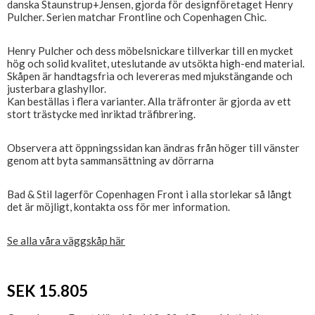
danska Staunstrup+Jensen, gjorda för designföretaget Henry
Pulcher. Serien matchar Frontline och Copenhagen Chic.
Henry Pulcher och dess möbelsnickare tillverkar till en mycket
hög och solid kvalitet, uteslutande av utsökta high-end material.
Skåpen är handtagsfria och levereras med mjukstängande och
justerbara glashyllor.
Kan beställas i flera varianter. Alla träfronter är gjorda av ett
stort trästycke med inriktad träfibrering.
Observera att öppningssidan kan ändras från höger till vänster
genom att byta sammansättning av dörrarna
Bad & Stil lagerför Copenhagen Front i alla storlekar så långt
det är möjligt, kontakta oss för mer information.
Se alla våra väggskåp här
SEK 15.805