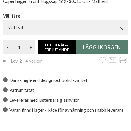
Copenhagen Front Högskåp 162x30x15 cm - Mathvid
Välj färg
Matt vit
EFTERFRÅGA
-
+
ERBJUDANDE
Lev. 2 - 4 veckor
Dansk high-end design och solid kvalitet
Våtrum tätat
Levereras med justerbara glashyllor
Varan finns i lager - både för avhämning och snabb leverans