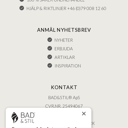
HJÄLP & RIKTLINJER +46 (0)79 008 12 60
ANMÄL NYHETSBREV
NYHETER
ERBJUDA
ARTIKLAR
INSPIRATION
KONTAKT
BAD&STIL® ApS
CVR.NR. 25494067
×
ØSTERBROGADE 202
2100 KØBENHAVN • DANMARK