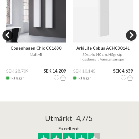
Copenhagen Chic CC1630
ArkiLife Cobus ACHC3014L
Matt vit
30x14x140 cm, Högskåp i
Högglansvit, Vänstergångjärn
SEK 28.709
SEK 14.209
SEK 10.145
SEK 4.639
På lager
På lager
Utmärkt 4,7/5
Excellent