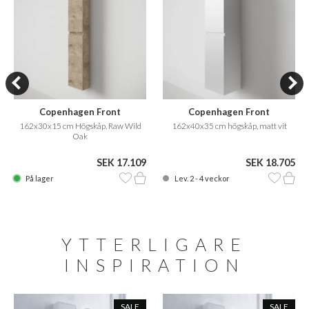
Copenhagen Front
Copenhagen Front
162x30x15 cm Högskåp, Raw Wild
162x40x35 cm högskåp, matt vit
Oak
SEK 17.109
SEK 18.705
På lager
Lev. 2 - 4 veckor
YTTERLIGARE
INSPIRATION
SALE
SALE