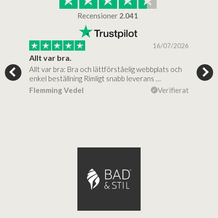
Recensioner
2.041
/2025
16/07/2026
..
Allt var bra.
Jag
Allt var bra: Bra och lättförståelig webbplats och
Jag 
al…
enkel beställning Rimligt snabb leverans …
rikt
ierat
Flemming Vedel
Verifierat
Lou