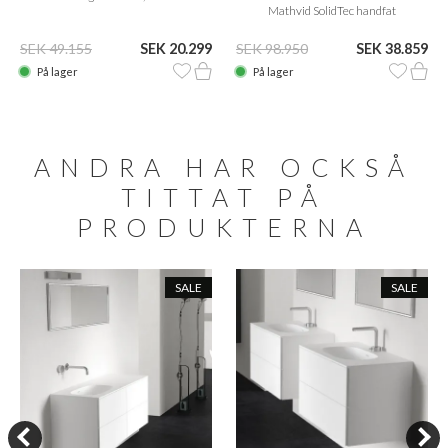
Mathvid SolidTec handfat
SEK 49.155
SEK 20.299
SEK 98.950
SEK 38.859
På lager
På lager
ANDRA HAR OCKSÅ
TITTAT PÅ
PRODUKTERNA
SALE
SALE