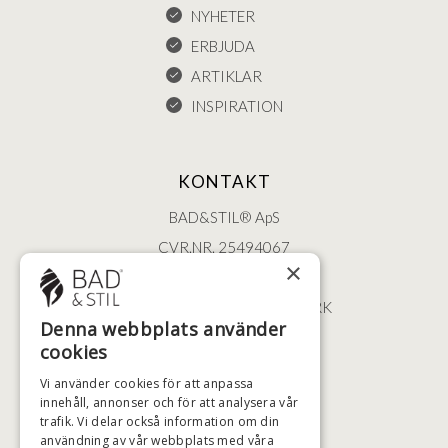
NYHETER
ERBJUDA
ARTIKLAR
INSPIRATION
KONTAKT
BAD&STIL® ApS
CVR.NR. 25494067
×
ØSTERBROGADE 202
2100 KØBENHAVN • DANMARK
Denna webbplats använder
+46 (0)79 008 12 60
cookies
BADSTIL@BADSTIL.SE
Vi använder cookies för att anpassa
innehåll, annonser och för att analysera vår
trafik. Vi delar också information om din
användning av vår webbplats med våra
HÖGSTA KREDITVÄRDIGHET