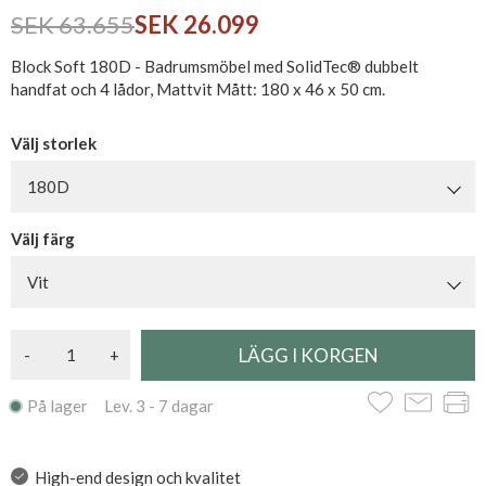
SEK 63.655
SEK 26.099
Block Soft 180D - Badrumsmöbel med SolidTec® dubbelt
handfat och 4 lådor, Mattvit Mått: 180 x 46 x 50 cm.
Välj storlek
180D
Välj färg
Vit
-
+
På lager Lev. 3 - 7 dagar
High-end design och kvalitet