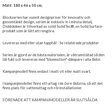
Mått: 180 x 46 x 50 cm.
Blockserien har vunnit designpriser för innovativ och
genomtänkt design, serien är exklusiv in i minsta detalj.
Diskbänken är tillverkad av solid SolidTec®, en Solid Surface-
produkt som är lätt att rengöra.
Levereras med eller utan tapphål - Se relaterade produkter
Serien är gjord av de bästa materialen, är våtrumstätad så den
tål fukt och levereras med "bluemotion"-dämpare i alla lådor.
Kampanjmodell finns endast i matt vit eller matt svart.
I kampanjmodeller finns ett urtag i de övre lådorna, så att det
finns plats för vattenuttag och rörinstallationer.
FÖRENADE ATT KAMPANJMODELLER ÄR SLUTSÅLDA