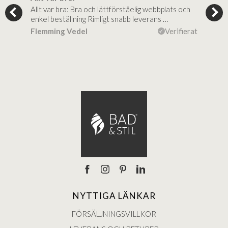
Allt var bra: Bra och lättförståelig webbplats och
Jag 
al…
enkel beställning Rimligt snabb leverans …
rikt
ierat
Flemming Vedel
Verifierat
Lou
NYTTIGA LÄNKAR
FÖRSÄLJNINGSVILLKOR