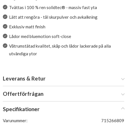
Tvättas i 100 % ren solidtec® - massiv fast yta
Lätt att rengöra - tål skurpulver och avkalkning
Exklusiv matt finish
Lådor med bluemotion soft-close
Våtrumstätad kvalitet, skåp och lådor lackerade på alla
utvändiga ytor
Leverans & Retur
Offertförfrågan
Specifikationer
Varunummer:
715266809