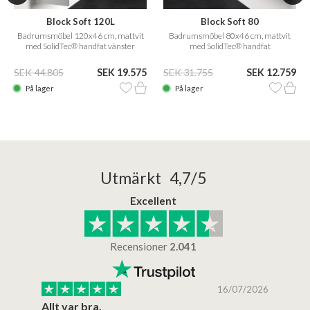
Block Soft 120L
Block Soft 80
Badrumsmöbel 120x46 cm, mattvit
Badrumsmöbel 80x46 cm, mattvit
med SolidTec® handfat vänster
med SolidTec® handfat
SEK 44.805
SEK 19.575
SEK 31.755
SEK 12.759
På lager
På lager
Utmärkt 4,7/5
Excellent
Recensioner
2.041
/2025
16/07/2026
..
Allt var bra.
Jag