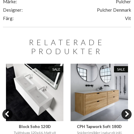
Märke:
Pulcher
Designer:
Pulcher Denmark
Färg:
Vit
RELATERADE
PRODUKTER
SALE
SALE
Block Soho 120D
CPH Tapwork Soft 180D
Tvättstuga 120x46, Matt vit
Snickerimöbler i natur ek inkl.