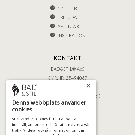
NYHETER
ERBJUDA
ARTIKLAR
INSPIRATION
KONTAKT
BAD&STIL® ApS
CVR.NR. 25494067
×
ØSTERBROGADE 202
2100 KØBENHAVN • DANMARK
Denna webbplats använder
+46 (0)79 008 12 60
cookies
BADSTIL@BADSTIL.SE
Vi använder cookies för att anpassa
innehåll, annonser och för att analysera vår
trafik. Vi delar också information om din