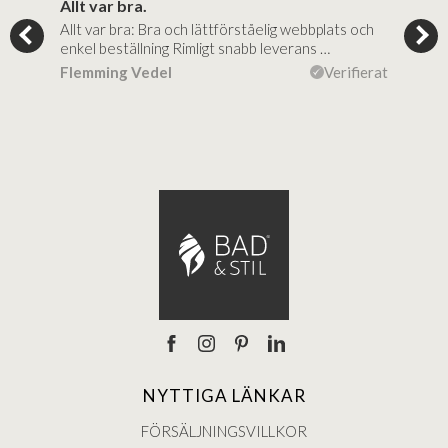
..
Allt var bra.
Jag
Allt var bra: Bra och lättförståelig webbplats och
Jag 
al…
enkel beställning Rimligt snabb leverans …
rikt
ierat
Flemming Vedel
Verifierat
Lou
NYTTIGA LÄNKAR
FÖRSÄLJNINGSVILLKOR