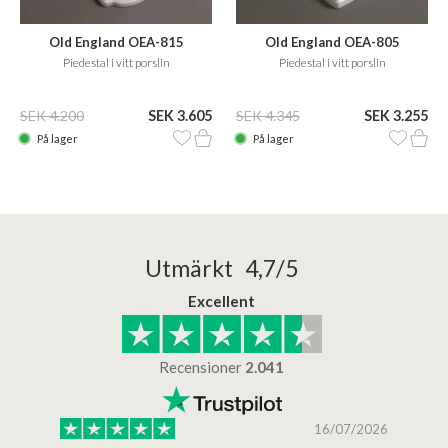
Old England OEA-815
Old England OEA-805
Piedestal i vitt porslin
Piedestal i vitt porslin
SEK 4.200
SEK 3.605
SEK 4.345
SEK 3.255
På lager
På lager
Utmärkt 4,7/5
Excellent
Recensioner
2.041
/2025
16/07/2026