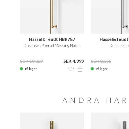
Hassel&Teudt HBR787
Hassel&Teudt
Duschset, Polerad Mässing Natur
Duschset, 
SEK 10.027
SEK 4.999
SEK 8.355
På lager
På lager
ANDRA HAR