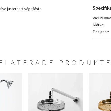
Specifik
usive justerbart väggfäste
Varunumme
Märke:
Designer:
ELATERADE PRODUKT