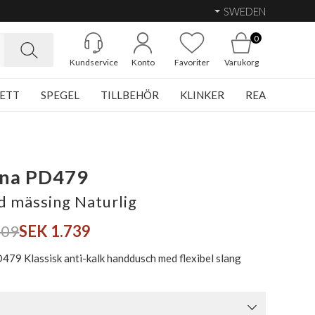
SWEDEN
0
Kundservice
Konto
Favoriter
Varukorg
ETT
SPEGEL
TILLBEHÖR
KLINKER
REA
ina PD479
d mässing Naturlig
809
SEK 1.739
D479 Klassisk anti-kalk handdusch med flexibel slang