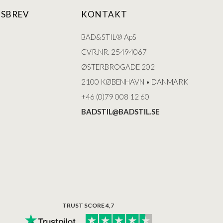
SBREV
KONTAKT
BAD&STIL® ApS
CVR.NR. 25494067
ØSTERBROGADE 202
2100 KØBENHAVN • DANMARK
+46 (0)79 008 12 60
BADSTIL@BADSTIL.SE
TRUST SCORE 4,7