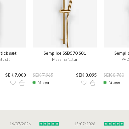
Stick sæt
Semplice SSB570 S01
Sempli
itt stål
Mässing Natur
PVD 
SEK 7.000
SEK 7.965
SEK 3.895
SEK 8.760
På lager
På lager
16/07/2026
15/07/2026