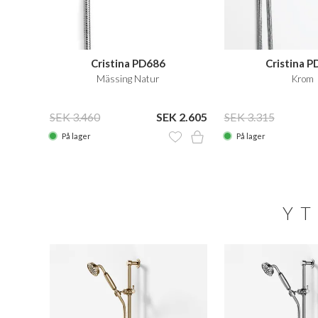
Cristina PD686
Cristina 
Mässing Natur
Krom
SEK 3.460
SEK 2.605
SEK 3.315
På lager
På lager
YT