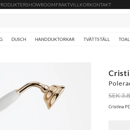
PRODUKTER
SHOWROOM
FRAKT
VILLKOR
KONTAKT
NG
DUSCH
HANDDUKTORKAR
TVÄTTSTÄLL
TOAL
Crist
Polera
SEK 3.
Cristina P