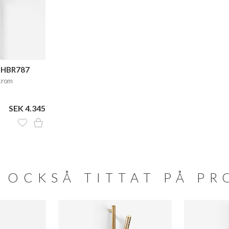
 HBR787
krom
SEK 4.345
 OCKSÅ TITTAT PÅ P