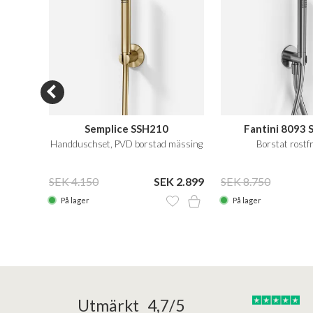
Semplice SSH210
Fantini 8093 
Handduschset, PVD borstad mässing
Borstat rostfr
 2.605
SEK 4.150
SEK 2.899
SEK 8.750
På lager
På lager
25/05/2025
30/03/2025
Utmärkt 4,7/5