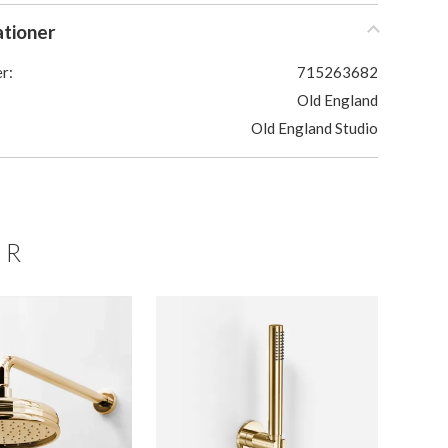
ationer
r:
715263682
Old England
Old England Studio
ER