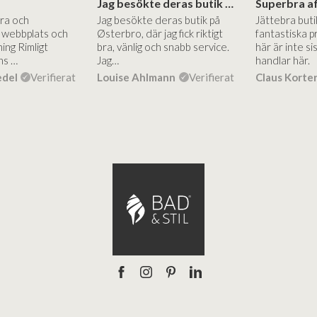
Jag besökte deras butik på Østerbro.
Bra och
Jag besökte deras butik på
Jättebra but
g webbplats och
Østerbro, där jag fick riktigt
fantastiska p
ing Rimligt
bra, vänlig och snabb service.
här är inte si
ns …
Jag…
handlar här.
edel
Verifierat
Louise Ahlmann
Verifierat
Claus Korte