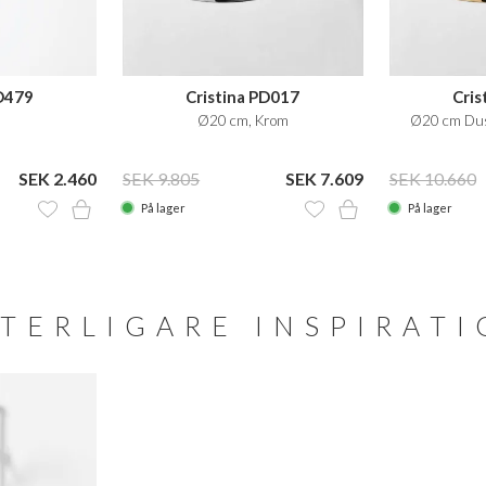
PD479
Cristina PD017
Cris
Ø20 cm, Krom
Ø20 cm Du
SEK 2.460
SEK 9.805
SEK 7.609
SEK 10.660
På lager
På lager
TERLIGARE INSPIRAT