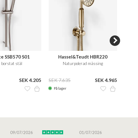
ce SSB570 S01
Hassel&Teudt HBR220
borstat stål
Naturpolerad mässing
SEK 4.205
SEK 7.635
SEK 4.965
SEK 6
På lager
På la
09/07/2026
01/07/2026