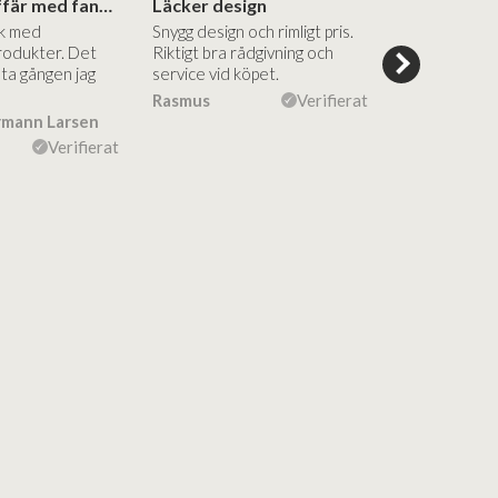
Superbra affär med fantastiska produkter
Läcker design
ik med
Snygg design och rimligt pris.
Trevliga och
rodukter. Det
Riktigt bra rådgivning och
hjälpsamma a
sta gången jag
service vid köpet.
vägledning på
Vacker desig
Rasmus
Verifierat
rmann Larsen
Ulla Konner
Verifierat