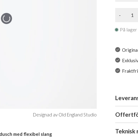
-
På lager
Origina
Exklusi
Fraktfr
Leveran
Offertf
Designad av Old England Studio
Teknisk 
dusch med flexibel slang