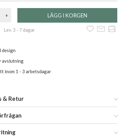
+
 Lev. 3 - 7 dagar
l design
v avslutning
itt inom 1 - 3 arbetsdagar
s & Retur
örfrågan
ritning