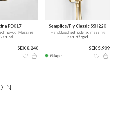
tina PD017
Semplice/Fly Classic SSH220
schhuvud, Mässing
Handduschset, polerad mässing
Natural
naturfärgad
SEK 8.240
SEK 5.909
På lager
ION