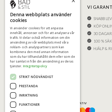
×
NYTTIGA LÄNKAR
VI GARAN
Denna webbplats använder
FÖRSÄLJNINGSVILLKOR
SNABB LE
cookies
LEVERANS OCH RETURER
KÖP ONLI
Vi använder cookies för att anpassa
innehåll, annonser och för att analysera vår
ÅNGRÄTT
30 DAGAR
trafik. Vi delar också information om din
KLAGOMÅL
100 % SÄ
användning av vår webbplats med våra
reklam- och analyspartners som kan
FRAKT
HJÄLP & RI
kombinera den med annan information
COOKIE-INSTÄLLNINGAR
som du har tillhandahållit dem eller som de
har samlat in från din användning av deras
tjänster.
Integritetspolicy
STRIKT NÖDVÄNDIGT
PRESTANDA
INRIKTNING
BETALNINGSALTERNATIV
FUNKTIONER