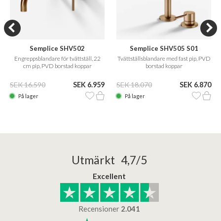
Semplice SHV502
Semplice SHV505 S01
Engreppsblandare för tvättställ, 22
Tvättställsblandare med fast pip, PVD
cm pip, PVD borstad koppar
borstad koppar
SEK 16.590
SEK 6.959
SEK 18.070
SEK 6.870
På lager
På lager
Utmärkt 4,7/5
Excellent
Recensioner
2.041