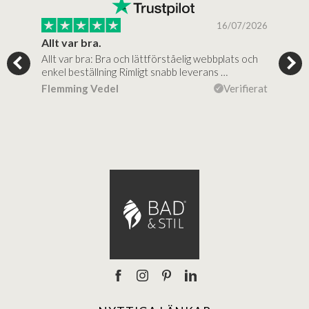
/2025
16/07/2026
..
Allt var bra.
Jag
Allt var bra: Bra och lättförståelig webbplats och
Jag 
al…
enkel beställning Rimligt snabb leverans …
rikt
ierat
Flemming Vedel
Verifierat
Lou