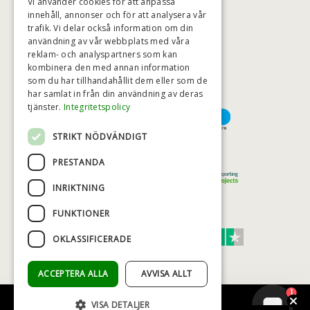
Vi använder cookies för att anpassa
innehåll, annonser och för att analysera vår
trafik. Vi delar också information om din
användning av vår webbplats med våra
HÖGSTA KREDITVÄRDIGHET
reklam- och analyspartners som kan
kombinera den med annan information
som du har tillhandahållit dem eller som de
har samlat in från din användning av deras
BETALNINGSALTERNATIV
tjänster.
Integritetspolicy
STRIKT NÖDVÄNDIGT
TRYGG OCH SÄKER E-HANDEL
PRESTANDA
INRIKTNING
FUNKTIONER
TRUST SCORE 4,7
OKLASSIFICERADE
Excellent
ACCEPTERA ALLA
AVVISA ALLT
1
VISA DETALJER