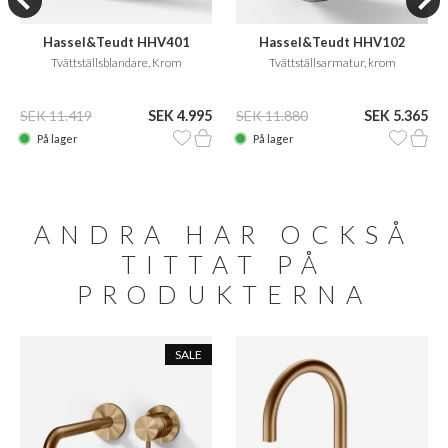
Hassel&Teudt HHV401
Hassel&Teudt HHV102
Tvättställsblandare, Krom
Tvättställsarmatur, krom
SEK 11.419
SEK 4.995
SEK 11.880
SEK 5.365
På lager
På lager
ANDRA HAR OCKSÅ
TITTAT PÅ
PRODUKTERNA
SALE