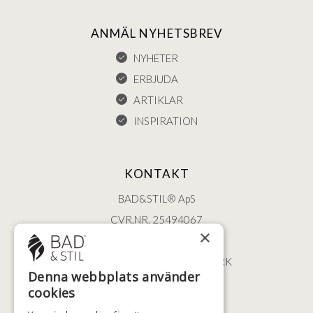
ANMÄL NYHETSBREV
NYHETER
ERBJUDA
ARTIKLAR
INSPIRATION
KONTAKT
BAD&STIL® ApS
CVR.NR. 25494067
×
ØSTERBROGADE 202
2100 KØBENHAVN • DANMARK
Denna webbplats använder
+46 (0)79 008 12 60
cookies
BADSTIL@BADSTIL.SE