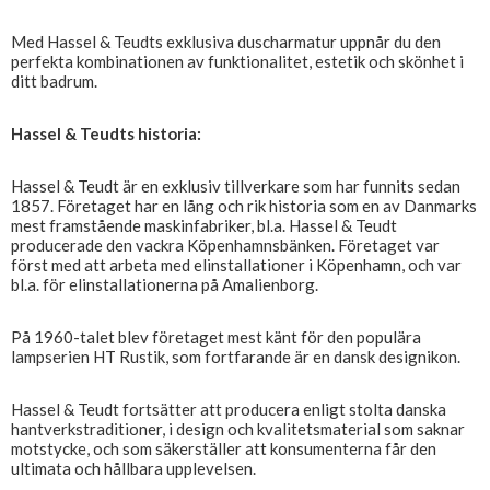
Med Hassel & Teudts exklusiva duscharmatur uppnår du den
perfekta kombinationen av funktionalitet, estetik och skönhet i
ditt badrum.
Hassel & Teudts historia:
Hassel & Teudt är en exklusiv tillverkare som har funnits sedan
1857. Företaget har en lång och rik historia som en av Danmarks
mest framstående maskinfabriker, bl.a. Hassel & Teudt
producerade den vackra Köpenhamnsbänken. Företaget var
först med att arbeta med elinstallationer i Köpenhamn, och var
bl.a. för elinstallationerna på Amalienborg.
På 1960-talet blev företaget mest känt för den populära
lampserien HT Rustik, som fortfarande är en dansk designikon.
Hassel & Teudt fortsätter att producera enligt stolta danska
hantverkstraditioner, i design och kvalitetsmaterial som saknar
motstycke, och som säkerställer att konsumenterna får den
ultimata och hållbara upplevelsen.