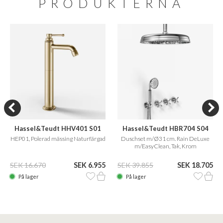
PRODUKTERNA
Hassel&Teudt HHV401 S01
Hassel&Teudt HBR704 S04
HEP01, Polerad mässing Naturfärgad
Duschset m/Ø31 cm. Rain DeLuxe
m/EasyClean, Tak, Krom
SEK 16.670
SEK 6.955
SEK 39.855
SEK 18.705
På lager
På lager