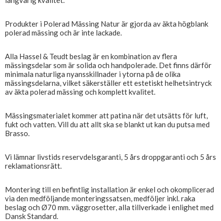
långvarig kvalitet.
Produkter i Polerad Mässing Natur är gjorda av äkta högblank
polerad mässing och är inte lackade.
Alla Hassel & Teudt beslag är en kombination av flera
mässingsdelar som är solida och handpolerade. Det finns därför
minimala naturliga nyansskillnader i ytorna på de olika
mässingsdelarna, vilket säkerställer ett estetiskt helhetsintryck
av äkta polerad mässing och komplett kvalitet.
Mässingsmaterialet kommer att patina när det utsätts för luft,
fukt och vatten. Vill du att allt ska se blankt ut kan du putsa med
Brasso.
Vi lämnar livstids reservdelsgaranti, 5 års droppgaranti och 5 års
reklamationsrätt.
Montering till en befintlig installation är enkel och okomplicerad
via den medföljande monteringssatsen, medföljer inkl. raka
beslag och Ø70 mm. väggrosetter, alla tillverkade i enlighet med
Dansk Standard.