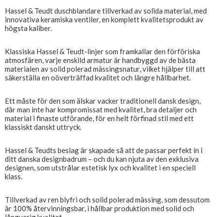
Hassel & Teudt duschblandare tillverkad av solida material, med
innovativa keramiska ventiler, en komplett kvalitetsprodukt av
högsta kaliber.
Klassiska Hassel & Teudt-linjer som framkallar den förföriska
atmosfären, varje enskild armatur är handbyggd av de bästa
materialen av solid polerad mässingsnatur, vilket hjälper till att
säkerställa en oöverträffad kvalitet och längre hållbarhet.
Ett måste för den som älskar vacker traditionell dansk design,
där man inte har kompromissat med kvalitet, bra detaljer och
material i finaste utförande, för en helt förfinad stil med ett
klassiskt danskt uttryck.
Hassel & Teudts beslag är skapade så att de passar perfekt in i
ditt danska designbadrum – och du kan njuta av den exklusiva
designen, som utstrålar estetisk lyx och kvalitet i en speciell
klass.
Tillverkad av ren blyfri och solid polerad mässing, som dessutom
är 100% återvinningsbar, i hållbar produktion med solid och