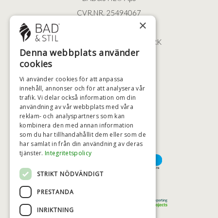
CVR.NR. 25494067
×
ØSTERBROGADE 202
2100 KØBENHAVN • DANMARK
Denna webbplats använder
+46 (0)79 008 12 60
cookies
BADSTIL@BADSTIL.SE
Vi använder cookies för att anpassa
innehåll, annonser och för att analysera vår
trafik. Vi delar också information om din
användning av vår webbplats med våra
HÖGSTA KREDITVÄRDIGHET
reklam- och analyspartners som kan
kombinera den med annan information
som du har tillhandahållit dem eller som de
har samlat in från din användning av deras
BETALNINGSALTERNATIV
tjänster.
Integritetspolicy
STRIKT NÖDVÄNDIGT
TRYGG OCH SÄKER E-HANDEL
PRESTANDA
INRIKTNING