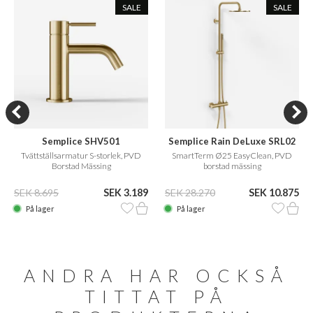
SALE
SALE
Semplice SHV501
Semplice Rain DeLuxe SRL02
Tvättställsarmatur S-storlek, PVD
SmartTerm Ø25 EasyClean, PVD
Borstad Mässing
borstad mässing
SEK 8.695
SEK 3.189
SEK 28.270
SEK 10.875
På lager
På lager
ANDRA HAR OCKSÅ
TITTAT PÅ