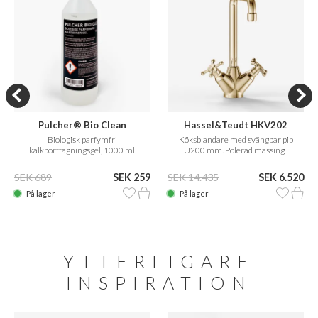
Pulcher® Bio Clean
Hassel&Teudt HKV202
Biologisk parfymfri
Köksblandare med svängbar pip
kalkborttagningsgel, 1000 ml.
U200 mm. Polerad mässing i
naturfärg.
SEK 689
SEK 259
SEK 14.435
SEK 6.520
På lager
På lager
YTTERLIGARE
INSPIRATION