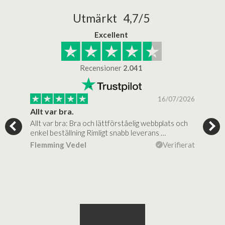
Utmärkt 4,7/5
Excellent
Recensioner
2.041
/2025
16/07/2026
..
Allt var bra.
Jag
Allt var bra: Bra och lättförståelig webbplats och
Jag 
al…
enkel beställning Rimligt snabb leverans …
rikt
ierat
Flemming Vedel
Verifierat
Lou