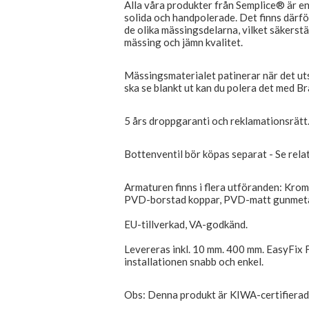
Alla våra produkter från Semplice® är e
solida och handpolerade. Det finns därfö
de olika mässingsdelarna, vilket säkerstä
mässing och jämn kvalitet.
Mässingsmaterialet patinerar när det utsät
ska se blankt ut kan du polera det med Br
5 års droppgaranti och reklamationsrätt
Bottenventil bör köpas separat - Se rel
Armaturen finns i flera utföranden: Krom
PVD-borstad koppar, PVD-matt gunmeta
EU-tillverkad, VA-godkänd.
Levereras inkl. 10 mm. 400 mm. EasyFix F
installationen snabb och enkel.
Obs: Denna produkt är KIWA-certifierad