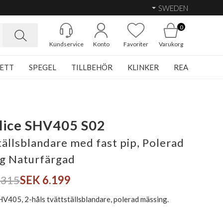
SWEDEN
0
Kundservice
Konto
Favoriter
Varukorg
ETT
SPEGEL
TILLBEHÖR
KLINKER
REA
lice SHV405 S02
tällsblandare med fast pip, Polerad
g Naturfärgad
.315
SEK 6.199
HV405, 2-håls tvättställsblandare, polerad mässing.