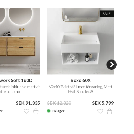
SALE
work Soft 160D
Boxo 60X
turek inklusive mattvit
60x40 Tvättställ med förvaring, Matt
Badr
idTec diskho
Hvit SolidTec®
SEK 91.335
SEK 12.320
SEK 5.799
or
På lager
Lev. 2