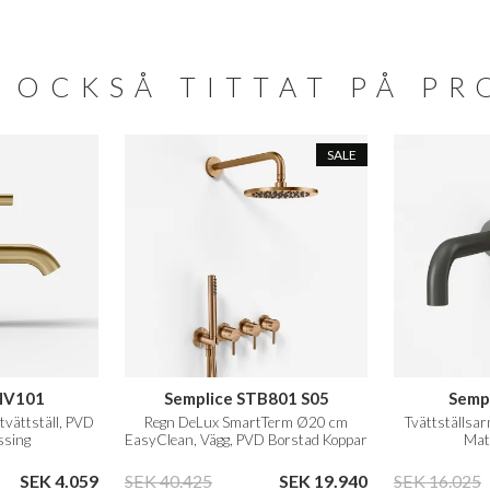
 OCKSÅ TITTAT PÅ P
SALE
HV101
Semplice STB801 S05
Semp
tvättställ, PVD
Regn DeLux SmartTerm Ø20 cm
Tvättställsa
ssing
EasyClean, Vägg, PVD Borstad Koppar
Mat
SEK 4.059
SEK 40.425
SEK 19.940
SEK 16.025