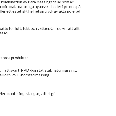
n kombination av flera mässingsdelar som är
r minimala naturliga nyansskillnader i ytorna på
ller ett estetiskt helhetsintryck av äkta polerad
ts för luft, fukt och vatten. Om du vill att allt
asso.
.
aterade produkter
, matt svart, PVD-borstat stål, naturmässing,
ll och PVD-borstad mässing.
lex monteringsslangar, vilket gör
.