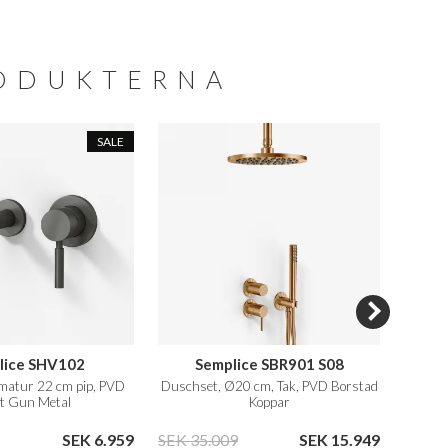
RODUKTERNA
SALE
lice SHV102
Semplice SBR901 S08
rmatur 22 cm pip, PVD
Duschset, Ø20 cm, Tak, PVD Borstad
Tvätts
t Gun Metal
Koppar
SEK 6.959
SEK 35.009
SEK 15.949
SEK 7