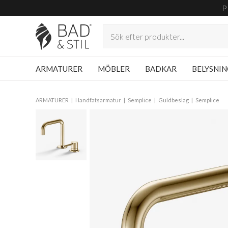
P
ARMATURER
MÖBLER
BADKAR
BELYSNI
ARMATURER
Handfatsarmatur
Semplice
Guldbeslag
Semplice