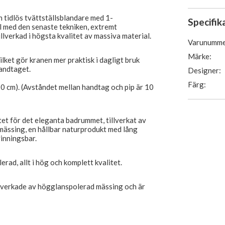
 tidlös tvättställsblandare med 1-
Specifik
l med den senaste tekniken, extremt
llverkad i högsta kvalitet av massiva material.
Varunumme
Märke:
ket gör kranen mer praktisk i dagligt bruk
andtaget.
Designer:
Färg:
10 cm). (Avståndet mellan handtag och pip är 10
tet för det eleganta badrummet, tillverkat av
ässing, en hållbar naturprodukt med lång
inningsbar.
erad, allt i hög och komplett kvalitet.
llverkade av högglanspolerad mässing och är