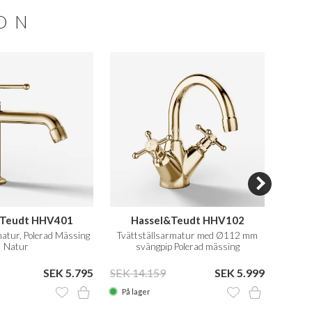
ION
&Teudt HHV401
Hassel&Teudt HHV102
matur, Polerad Mässing
Tvättställsarmatur med Ø112 mm
Kök
Natur
svängpip Polerad mässing
Naturfärgad
SEK 5.795
SEK 14.159
SEK 5.999
SEK 9
På lager
På la