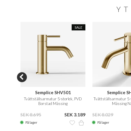
YT
SALE
Semplice SHV501
Semplice S
Mässing
Tvättställsarmatur S-storlek, PVD
Tvättställsarmatur S-s
Borstad Mässing
Mässing N
 2.585
SEK 8.695
SEK 3.189
SEK 8.029
På lager
På lager