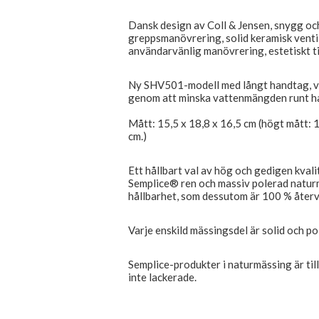
Dansk design av Coll & Jensen, snygg och
greppsmanövrering, solid keramisk venti
användarvänlig manövrering, estetiskt ti
Ny SHV501-modell med långt handtag, vil
genom att minska vattenmängden runt h
Mått: 15,5 x 18,8 x 16,5 cm (högt mått: 
cm.)
Ett hållbart val av hög och gedigen kvali
Semplice® ren och massiv polerad naturm
hållbarhet, som dessutom är 100 % återv
Varje enskild mässingsdel är solid och pol
Semplice-produkter i naturmässing är ti
inte lackerade.