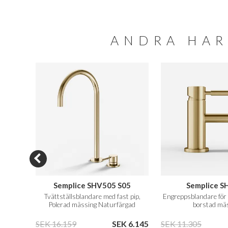
ANDRA HAR
04
Semplice SHV505 S05
Semplice S
k, PVD
Tvättställsblandare med fast pip,
Engreppsblandare för 
Polerad mässing Naturfärgad
borstad mä
20.299
SEK 16.159
SEK 6.145
SEK 11.305