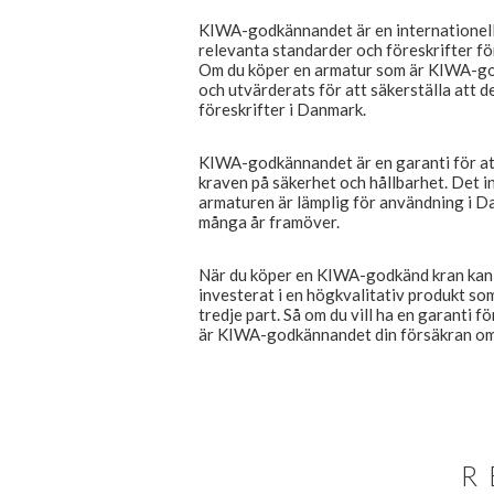
KIWA-godkännandet är en internationell c
relevanta standarder och föreskrifter för
Om du köper en armatur som är KIWA-god
och utvärderats för att säkerställa att 
föreskrifter i Danmark.
KIWA-godkännandet är en garanti för att
kraven på säkerhet och hållbarhet. Det i
armaturen är lämplig för användning i D
många år framöver.
När du köper en KIWA-godkänd kran kan d
investerat i en högkvalitativ produkt s
tredje part. Så om du vill ha en garanti f
är KIWA-godkännandet din försäkran om a
R