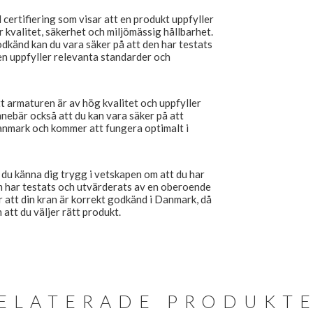
ertifiering som visar att en produkt uppfyller
 kvalitet, säkerhet och miljömässig hållbarhet.
känd kan du vara säker på att den har testats
den uppfyller relevanta standarder och
 armaturen är av hög kvalitet och uppfyller
nnebär också att du kan vara säker på att
anmark och kommer att fungera optimalt i
u känna dig trygg i vetskapen om att du har
om har testats och utvärderats av en oberoende
ör att din kran är korrekt godkänd i Danmark, då
tt du väljer rätt produkt.
ELATERADE PRODUKT