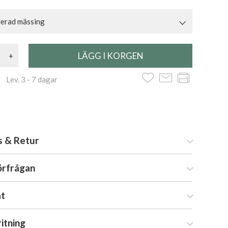
lerad mässing
+
 Lev. 3 - 7 dagar
s & Retur
örfrågan
at
ritning