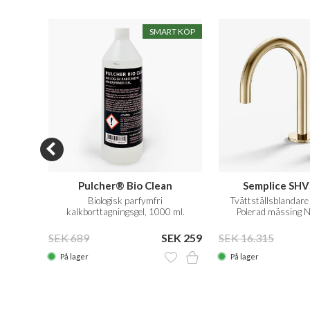
SMART KÖP
Pulcher® Bio Clean
Semplice SHV
Natur
Biologisk parfymfri
Tvättställsblandare 
kalkborttagningsgel, 1000 ml.
Polerad mässing 
EK 979
SEK 689
SEK 259
SEK 16.315
På lager
På lager