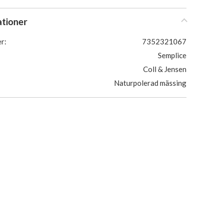
ationer
r:
7352321067
Semplice
Coll & Jensen
Naturpolerad mässing