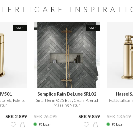
TERLIGARE INSPIRAT
SALE
SALE
HV501
Semplice Rain DeLuxe SRL02
Hassel
torlek, Polerad
SmartTerm Ø25 EasyClean, Polerad
Tvättställsar
atur
Mässing Natur
SEK 2.899
SEK 26.095
SEK 9.859
SEK 13.549
På lager
På lager