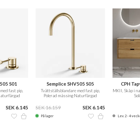
505 S01
Semplice SHV505 S05
CPH Tap
med fast pip,
Tvättställsblandare med fast pip,
MKII, Skåp i na
Naturfärgad
Polerad mässing Naturfärgad
Sol
SEK 6.145
SEK 16.159
SEK 6.145
På lager
Lev. 2 - 4 veck