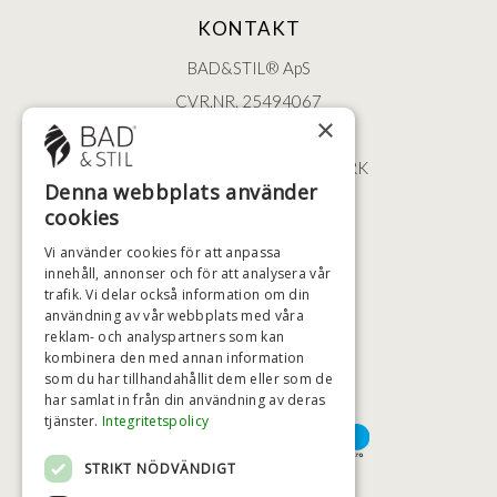
KONTAKT
BAD&STIL® ApS
CVR.NR. 25494067
×
ØSTERBROGADE 202
2100 KØBENHAVN • DANMARK
Denna webbplats använder
+46 (0)79 008 12 60
cookies
BADSTIL@BADSTIL.SE
Vi använder cookies för att anpassa
innehåll, annonser och för att analysera vår
trafik. Vi delar också information om din
användning av vår webbplats med våra
HÖGSTA KREDITVÄRDIGHET
reklam- och analyspartners som kan
kombinera den med annan information
som du har tillhandahållit dem eller som de
har samlat in från din användning av deras
BETALNINGSALTERNATIV
tjänster.
Integritetspolicy
STRIKT NÖDVÄNDIGT