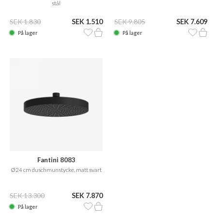
stål
SEK 1.830
SEK 1.510
SEK 9.805
SEK 7.609
På lager
På lager
Fantini 8083
Ø24 cm duschmunstycke, matt svart
SEK 13.300
SEK 7.870
På lager