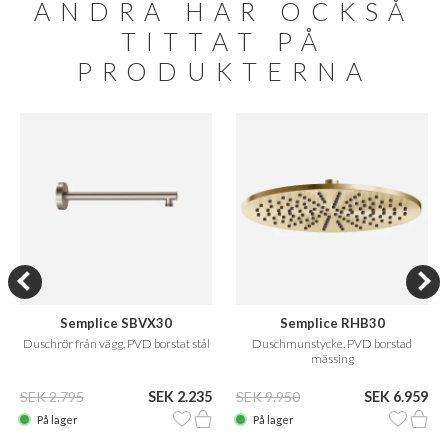
ANDRA HAR OCKSÅ
TITTAT PÅ
PRODUKTERNA
Semplice SBVX30
Semplice RHB30
Duschrör från vägg, PVD borstat stål
Duschmunstycke, PVD borstad
mässing
SEK 2.795
SEK 2.235
SEK 9.950
SEK 6.959
På lager
På lager