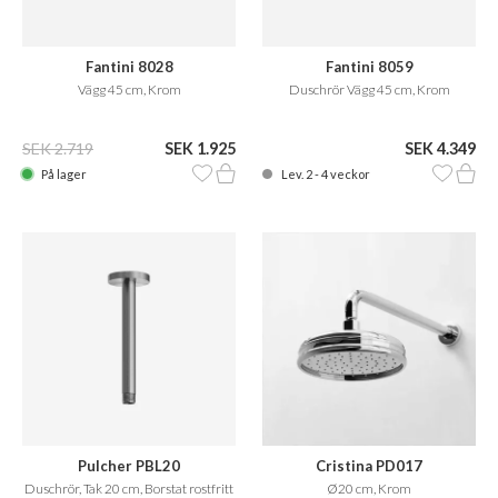
Fantini 8028
Fantini 8059
Vägg 45 cm, Krom
Duschrör Vägg 45 cm, Krom
SEK 2.719
SEK 1.925
SEK 4.349
På lager
Lev. 2 - 4 veckor
Pulcher PBL20
Cristina PD017
Duschrör, Tak 20 cm, Borstat rostfritt
Ø20 cm, Krom