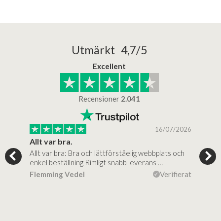
Utmärkt 4,7/5
Excellent
Recensioner
2.041
/2025
16/07/2026
..
Allt var bra.
Jag
Allt var bra: Bra och lättförståelig webbplats och
Jag 
al…
enkel beställning Rimligt snabb leverans …
rikt
ierat
Flemming Vedel
Verifierat
Lou