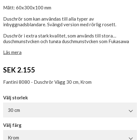
Mått: 60x300x100 mm
Duschrör som kan användas till alla typer av
inbyggnadsblandare. Svängd version med rörlig rosett.
Duschrör i extra stark kvalitet, som används till stora
duschmunstycken och tunga duschmunstycken som Fukasawa
8083.
Läs mera
Nytt artikelnummer: 8027
Diameter väggrosa; Ø65 mm
SEK 2.155
Duschrörets längd: 30 cm
Duschrörets höjd (ex. rosett): 8 cm
Fantini 8080 - Duschrör Vägg 30 cm, Krom
Inlopp: 1/2" NIP
Uttag: 1/2" NIP
Välj storlek
30 cm
Välj färg
Krom