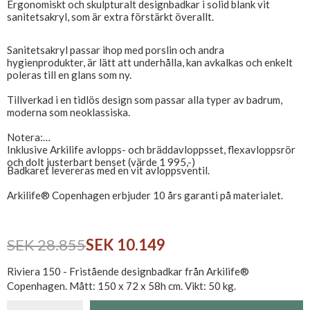
Ergonomiskt och skulpturalt designbadkar i solid blank vit
sanitetsakryl, som är extra förstärkt överallt.
Sanitetsakryl passar ihop med porslin och andra
hygienprodukter, är lätt att underhålla, kan avkalkas och enkelt
poleras till en glans som ny.
Tillverkad i en tidlös design som passar alla typer av badrum,
moderna som neoklassiska.
Notera:
Inklusive Arkilife avlopps- och bräddavloppsset, flexavloppsrör
och dolt justerbart benset (värde 1 995,-)
Badkaret levereras med en vit avloppsventil.
Arkilife® Copenhagen erbjuder 10 års garanti på materialet.
SEK 28.855
SEK 10.149
Riviera 150 - Fristående designbadkar från Arkilife®
Copenhagen. Mått: 150 x 72 x 58h cm. Vikt: 50 kg.