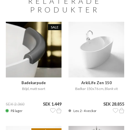
RELATERADE
PRODUKTER
SALE
Badekarpude
ArkiLife Zen 150
Böjd, matt svart
Badkar 150x76 cm, Blank vit
SEK 2.360
SEK 1.449
SEK 28.855
På lager
Lev. 2 - 4 veckor