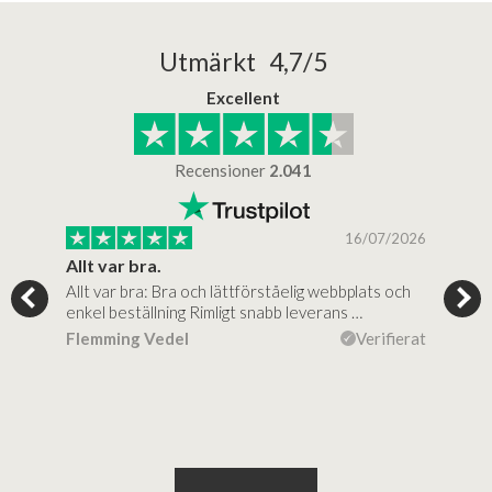
Utmärkt 4,7/5
Excellent
Recensioner
2.041
/2025
16/07/2026
..
Allt var bra.
Jag
Allt var bra: Bra och lättförståelig webbplats och
Jag 
al…
enkel beställning Rimligt snabb leverans …
rikt
ierat
Flemming Vedel
Verifierat
Lou