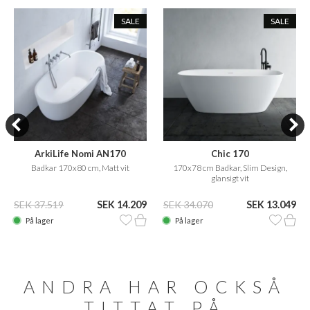
SALE
SALE
ArkiLife Nomi AN170
Chic 170
Badkar 170x80 cm, Matt vit
170x78 cm Badkar, Slim Design,
glansigt vit
SEK 37.519
SEK 14.209
SEK 34.070
SEK 13.049
På lager
På lager
ANDRA HAR OCKSÅ
TITTAT PÅ