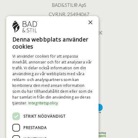
BAD&STIL® ApS
CVR.NR. 25494067
×
ØSTERBROGADE 202
2100 KØBENHAVN • DANMARK
Denna webbplats använder
+46 (0)79 008 12 60
cookies
BADSTIL@BADSTIL.SE
Vi använder cookies för att anpassa
innehåll, annonser och för att analysera vår
trafik. Vi delar också information om din
användning av vår webbplats med våra
HÖGSTA KREDITVÄRDIGHET
reklam- och analyspartners som kan
kombinera den med annan information
som du har tillhandahållit dem eller som de
har samlat in från din användning av deras
BETALNINGSALTERNATIV
tjänster.
Integritetspolicy
STRIKT NÖDVÄNDIGT
TRYGG OCH SÄKER E-HANDEL
PRESTANDA