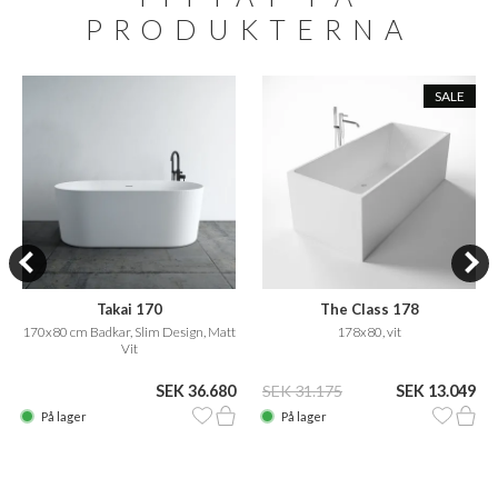
PRODUKTERNA
SALE
Takai 170
The Class 178
170x80 cm Badkar, Slim Design, Matt
178x80, vit
Vit
SEK 36.680
SEK 31.175
SEK 13.049
På lager
På lager