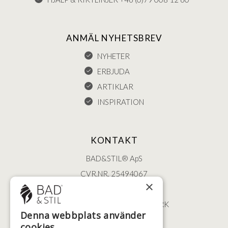
ANMÄL NYHETSBREV
NYHETER
ERBJUDA
ARTIKLAR
INSPIRATION
KONTAKT
BAD&STIL® ApS
CVR.NR. 25494067
×
ØSTERBROGADE 202
2100 KØBENHAVN • DANMARK
Denna webbplats använder
+46 (0)79 008 12 60
cookies