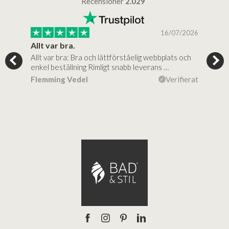
Recensioner
2.029
/2025
16/07/2026
..
Allt var bra.
Jag
Allt var bra: Bra och lättförståelig webbplats och
Jag 
al…
enkel beställning Rimligt snabb leverans …
rikt
ierat
Flemming Vedel
Verifierat
Lou