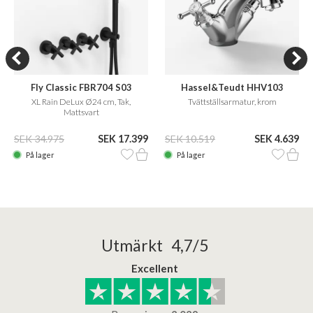
Fly Classic FBR704 S03
Hassel&Teudt HHV103
XL Rain DeLux Ø24 cm, Tak,
Tvättställsarmatur, krom
Mattsvart
SEK 34.975
SEK 17.399
SEK 10.519
SEK 4.639
På lager
På lager
Utmärkt 4,7/5
Excellent