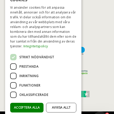
BADSTIL@BADSTIL.SE
Vi använder cookies för att anpassa
innehåll, annonser och för att analysera vår
trafik. Vi delar också information om din
användning av vår webbplats med våra
HÖGSTA KREDITVÄRDIGHET
reklam- och analyspartners som kan
kombinera den med annan information
som du har tillhandahållit dem eller som de
har samlat in från din användning av deras
BETALNINGSALTERNATIV
tjänster.
Integritetspolicy
STRIKT NÖDVÄNDIGT
TRYGG OCH SÄKER E-HANDEL
PRESTANDA
INRIKTNING
FUNKTIONER
TRUST SCORE 4,7
OKLASSIFICERADE
Excellent
ACCEPTERA ALLA
AVVISA ALLT