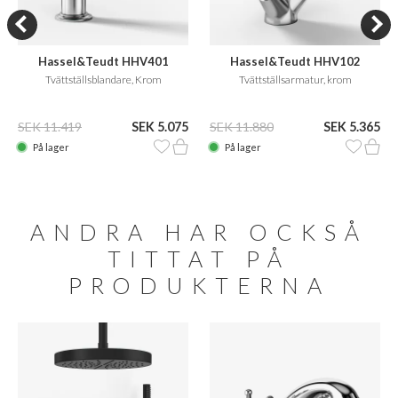
Hassel&Teudt HHV401
Hassel&Teudt HHV102
Tvättställsblandare, Krom
Tvättställsarmatur, krom
SEK 11.419
SEK 5.075
SEK 11.880
SEK 5.365
På lager
På lager
ANDRA HAR OCKSÅ
TITTAT PÅ
PRODUKTERNA