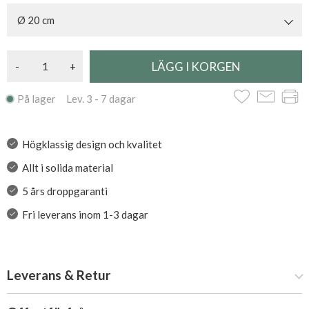
Ø 20 cm
-
+
På lager Lev. 3 - 7 dagar
Högklassig design och kvalitet
Allt i solida material
5 års droppgaranti
Fri leverans inom 1-3 dagar
Leverans & Retur