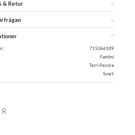
s & Retur
örfrågan
ationer
r:
715266109
Fantini
Terri Pecora
Svart
ER