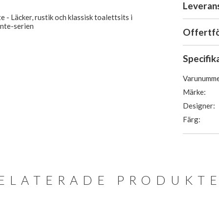
Leveran
 - Läcker, rustik och klassisk toalettsits i
Lante-serien
Offertf
Specifik
Varunumme
Märke:
Designer:
Färg:
ELATERADE PRODUKT