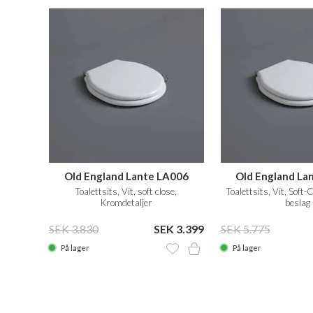
Old England Lante LA006
Old England La
Toalettsits, Vit, soft close,
Toalettsits, Vit, Soft-
Kromdetaljer
beslag
SEK 3.830
SEK 3.399
SEK 5.775
På lager
På lager