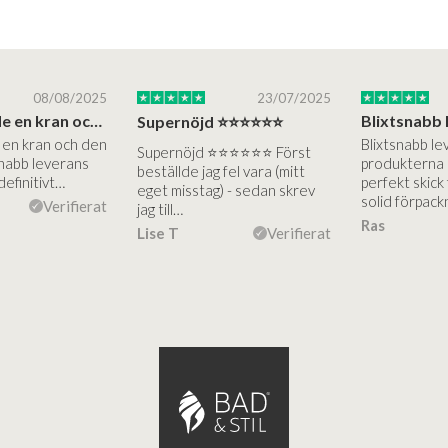
08/08/2025
23/07/2025
Jag beställde en kran och den är jättebra…
Supernöjd ⭐️⭐️⭐️⭐️⭐️⭐️
 en kran och den
Blixtsnabb le
Supernöjd ⭐️⭐️⭐️⭐️⭐️⭐️ Först
snabb leverans
produkterna 
beställde jag fel vara (mitt
definitivt…
perfekt skick
eget misstag) - sedan skrev
solid förpack
Verifierat
jag till…
Ras
Lise T
Verifierat