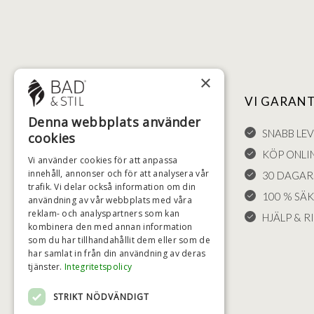
×
NYTTIGA LÄNKAR
VI GARAN
Denna webbplats använder
FÖRSÄLJNINGSVILLKOR
SNABB LE
cookies
LEVERANS OCH RETURER
KÖP ONLI
Vi använder cookies för att anpassa
innehåll, annonser och för att analysera vår
ÅNGRÄTT
30 DAGAR
trafik. Vi delar också information om din
KLAGOMÅL
100 % SÄ
användning av vår webbplats med våra
reklam- och analyspartners som kan
FRAKT
HJÄLP & RI
kombinera den med annan information
COOKIE-INSTÄLLNINGAR
som du har tillhandahållit dem eller som de
har samlat in från din användning av deras
tjänster.
Integritetspolicy
STRIKT NÖDVÄNDIGT