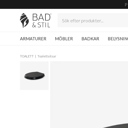
P
ARMATURER
MÖBLER
BADKAR
BELYSNI
TOALETT
Toalettsitsar