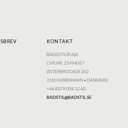
SBREV
KONTAKT
BAD&STIL® ApS
CVR.NR. 25494067
ØSTERBROGADE 202
2100 KØBENHAVN • DANMARK
+46 (0)79 008 12 60
BADSTIL@BADSTIL.SE