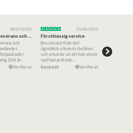
08/07/2025
25/06/2025
Blixtsnabb leverans och hög kvalitet
Förstklassig service
verans och
Bra service från det
Superinspire
anlände i
ögonblick vi kom in i butiken
showroom, br
 förpackade i
och vi kunde se att han visste
rådgivning, s
ning. Det är…
vad han pratade…
kommunikati
efterföljand
Verifierat
Kenneth
Verifierat
Anne Kirsti