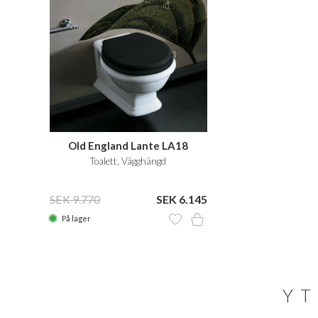
Old England Lante LA18
Toalett, Vägghängd
SEK 9.770
SEK 6.145
På lager
YT