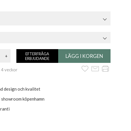
EFTERFRÅGA
+
ERBJUDANDE
 4 veckor
d design och kvalitet
ld showroom köpenhamn
aranti