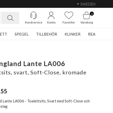
SWEDEN
0
Kundservice
Konto
Favoriter
Varukorg
ETT
SPEGEL
TILLBEHÖR
KLINKER
REA
ngland Lante LA006
tsits, svart, Soft-Close, kromade
155
d Lante LA006 - Toalettsits, Svart med Soft-Close och
eslag