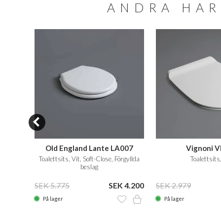
ANDRA HAR
Old England Lante LA007
Vignoni V
Toalettsits, Vit, Soft-Close, Förgyllda
Toalettsits,
beslag
 2.170
SEK 5.775
SEK 4.200
SEK 2.979
På lager
På lager