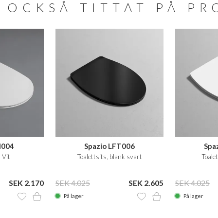
 OCKSÅ TITTAT PÅ P
I004
Spazio LFT006
Spa
 Vit
Toalettsits, blank svart
Toalet
SEK 2.170
SEK 4.025
SEK 2.605
SEK 4.025
På lager
På lager