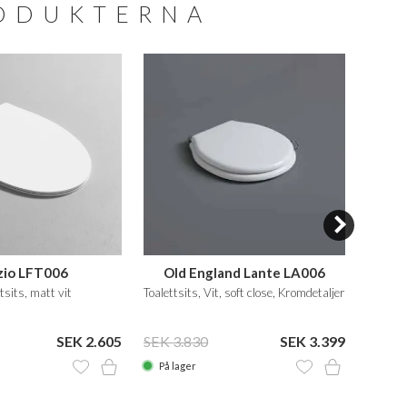
RODUKTERNA
O
zio LFT006
Old England Lante LA006
toi
tsits, matt vit
Toalettsits, Vit, soft close, Kromdetaljer
SEK 5
SEK 2.605
SEK 3.830
SEK 3.399
På la
På lager