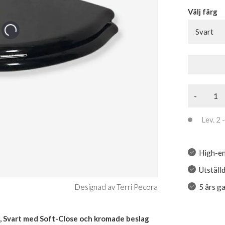
Välj färg
Svart
-
Lev. 2 -
High-en
Utstäl
5 års g
Designad av Terri Pecora
s, Svart med Soft-Close och kromade beslag