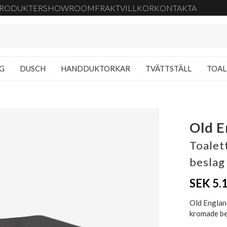
RODUKTER
SHOWROOM
FRAKT
VILLKOR
KONTAKTA
NG
DUSCH
HANDDUKTORKAR
TVÄTTSTÄLL
TOAL
Old E
Toalet
beslag
SEK 5.
Old Englan
kromade b