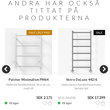
ANDRA HAR OCKSÅ
TITTAT PÅ
PRODUKTERNA
FAST LÅGT PRIS
SALE
Pulcher Minimalism PM64
Vetro DeLuxe 442/6
Elektrisk handdukstork, 50 x 64 cm,
Vattenburen handduksvärmare,
matt vit
borstat stål
SEK 2.175
SEK 33.200
SEK 17.399
På lager
På lager