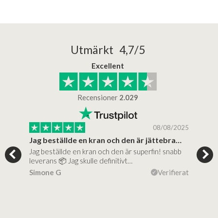
Utmärkt 4,7/5
Excellent
Recensioner
2.029
/2025
08/08/2025
..
Jag beställde en kran och den är jättebra…
Supe
Jag beställde en kran och den är superfin! snabb
Supe
al…
leverans 📦 Jag skulle definitivt…
(mit
ierat
Simone G
Verifierat
Lise