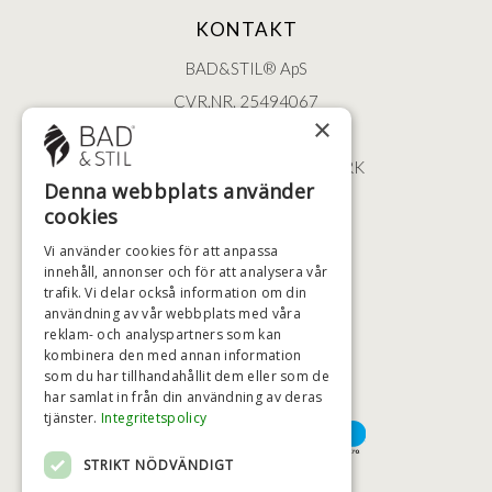
KONTAKT
BAD&STIL® ApS
CVR.NR. 25494067
×
ØSTERBROGADE 202
2100 KØBENHAVN • DANMARK
Denna webbplats använder
+46 (0)79 008 12 60
cookies
BADSTIL@BADSTIL.SE
Vi använder cookies för att anpassa
innehåll, annonser och för att analysera vår
trafik. Vi delar också information om din
HÖGSTA KREDITVÄRDIGHET
användning av vår webbplats med våra
reklam- och analyspartners som kan
kombinera den med annan information
som du har tillhandahållit dem eller som de
har samlat in från din användning av deras
BETALNINGSALTERNATIV
tjänster.
Integritetspolicy
STRIKT NÖDVÄNDIGT