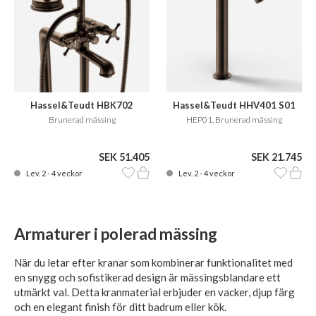
Hassel&Teudt HBK702
Hassel&Teudt HHV401 S01
Brunerad mässing
HEP01, Brunerad mässing
SEK 51.405
SEK 21.745
Lev. 2 - 4 veckor
Lev. 2 - 4 veckor
Armaturer i polerad mässing
När du letar efter kranar som kombinerar funktionalitet med
en snygg och sofistikerad design är mässingsblandare ett
utmärkt val. Detta kranmaterial erbjuder en vacker, djup färg
och en elegant finish för ditt badrum eller kök.