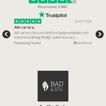
Recensioner
2.041
/2025
16/07/2026
..
Allt var bra.
Jag
Allt var bra: Bra och lättförståelig webbplats och
Jag 
al…
enkel beställning Rimligt snabb leverans …
rikt
ierat
Flemming Vedel
Verifierat
Lou