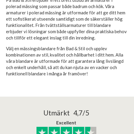
På Bad & Stil erbjuder vi ett brett utbud av armaturer i
polerad mässing som passar både badrum och kök. Våra
armaturer i polerad mässing är utformade för att ge ditt hem
ett sofistikerat utseende samtidigt som de säkerställer hög
funktionalitet. Från tvättställsarmaturer till blandare
erbjuder vi lösningar som både uppfyller dina praktiska behov
och tillför ett elegant inslag till din inredning.
Välj en mässingsblandare från Bad & Stil och upplev
kombinationen av stil, kvalitet och hållbarhet i ditt hem. Alla
våra blandare är utformade för att garantera lång livslängd
och enkelt underhåll, så att du kan njuta av en vacker och
funktionell blandare i många år framöver!
Utmärkt 4,7/5
Excellent