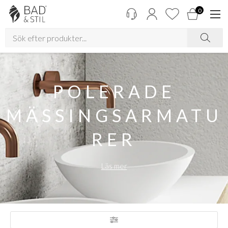
0
POLERADE
MÄSSINGSARMATU
RER
Läs mer