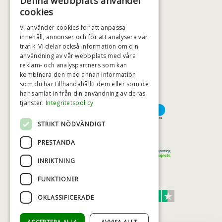
Denna webbplats använder
+46 (0)79 008 12 60
cookies
BADSTIL@BADSTIL.SE
Vi använder cookies för att anpassa
innehåll, annonser och för att analysera vår
trafik. Vi delar också information om din
användning av vår webbplats med våra
HÖGSTA KREDITVÄRDIGHET
reklam- och analyspartners som kan
kombinera den med annan information
som du har tillhandahållit dem eller som de
har samlat in från din användning av deras
BETALNINGSALTERNATIV
tjänster.
Integritetspolicy
STRIKT NÖDVÄNDIGT
TRYGG OCH SÄKER E-HANDEL
PRESTANDA
INRIKTNING
FUNKTIONER
TRUST SCORE 4,7
OKLASSIFICERADE
Excellent