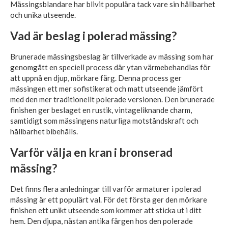
Mässingsblandare har blivit populära tack vare sin hållbarhet
och unika utseende.
Vad är beslag i polerad mässing?
Brunerade mässingsbeslag är tillverkade av mässing som har
genomgått en speciell process där ytan värmebehandlas för
att uppnå en djup, mörkare färg. Denna process ger
mässingen ett mer sofistikerat och matt utseende jämfört
med den mer traditionellt polerade versionen. Den brunerade
finishen ger beslaget en rustik, vintageliknande charm,
samtidigt som mässingens naturliga motståndskraft och
hållbarhet bibehålls.
Varför välja en kran i bronserad
mässing?
Det finns flera anledningar till varför armaturer i polerad
mässing är ett populärt val. För det första ger den mörkare
finishen ett unikt utseende som kommer att sticka ut i ditt
hem. Den djupa, nästan antika färgen hos den polerade