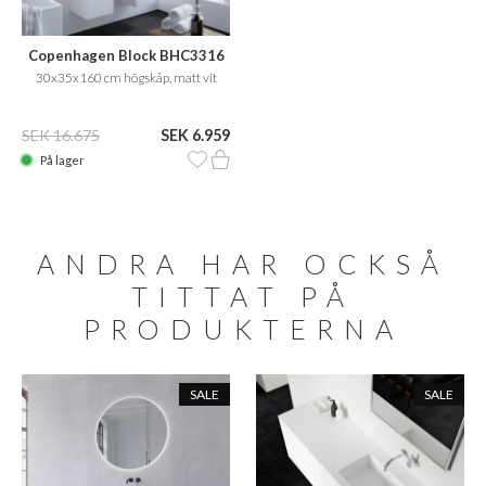
Copenhagen Block BHC3316
30x35x160 cm högskåp, matt vit
SEK 16.675
SEK 6.959
På lager
ANDRA HAR OCKSÅ
TITTAT PÅ
PRODUKTERNA
SALE
SALE