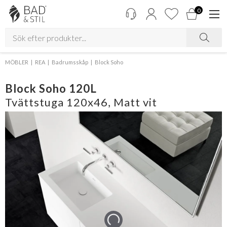
0
MÖBLER
REA
Badrumsskåp
Block Soho
Block Soho 120L
Tvättstuga 120x46, Matt vit