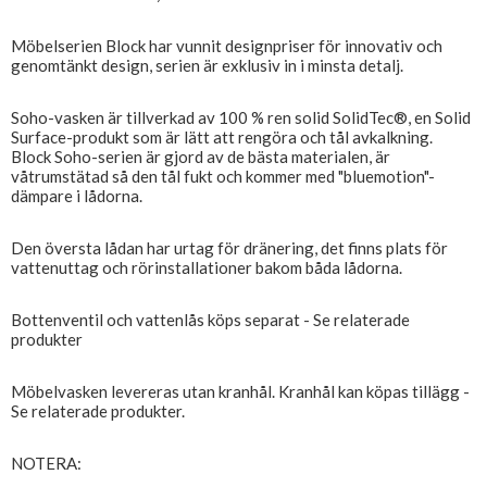
Möbelserien Block har vunnit designpriser för innovativ och
genomtänkt design, serien är exklusiv in i minsta detalj.
Soho-vasken är tillverkad av 100 % ren solid SolidTec®, en Solid
Surface-produkt som är lätt att rengöra och tål avkalkning.
Block Soho-serien är gjord av de bästa materialen, är
våtrumstätad så den tål fukt och kommer med "bluemotion"-
dämpare i lådorna.
Den översta lådan har urtag för dränering, det finns plats för
vattenuttag och rörinstallationer bakom båda lådorna.
Bottenventil och vattenlås köps separat - Se relaterade
produkter
Möbelvasken levereras utan kranhål. Kranhål kan köpas tillägg -
Se relaterade produkter.
NOTERA: