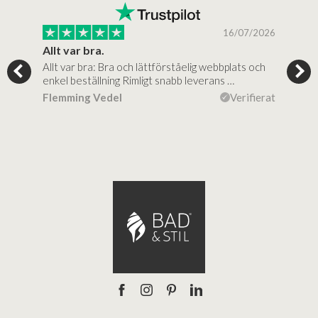
/2026
16/07/2026
Allt var bra.
Jag
Allt var bra: Bra och lättförståelig webbplats och
Jag 
d
enkel beställning Rimligt snabb leverans …
rikt
Flemming Vedel
Verifierat
Lou
ierat