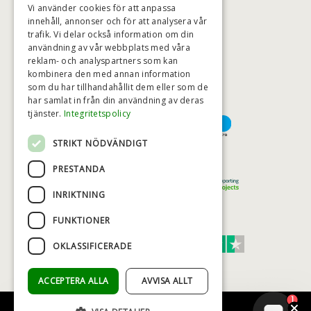
Vi använder cookies för att anpassa
innehåll, annonser och för att analysera vår
trafik. Vi delar också information om din
användning av vår webbplats med våra
HÖGSTA KREDITVÄRDIGHET
reklam- och analyspartners som kan
kombinera den med annan information
som du har tillhandahållit dem eller som de
har samlat in från din användning av deras
BETALNINGSALTERNATIV
tjänster.
Integritetspolicy
STRIKT NÖDVÄNDIGT
TRYGG OCH SÄKER E-HANDEL
PRESTANDA
INRIKTNING
FUNKTIONER
TRUST SCORE 4,7
OKLASSIFICERADE
Excellent
ACCEPTERA ALLA
AVVISA ALLT
1