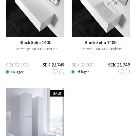
Block Soho 140L
Block Soho 140R
Tvättstuga 140x46, Matt vit
Tvättställ 140x46, Mathvid
SEK 52.055
SEK 21.749
SEK 52.055
SEK 21.749
På lager
På lager
SALE