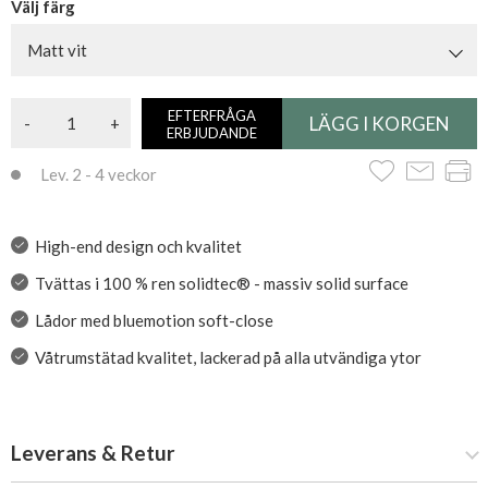
Välj färg
Matt vit
EFTERFRÅGA
-
+
ERBJUDANDE
Lev. 2 - 4 veckor
High-end design och kvalitet
Tvättas i 100 % ren solidtec® - massiv solid surface
Lådor med bluemotion soft-close
Våtrumstätad kvalitet, lackerad på alla utvändiga ytor
Leverans & Retur