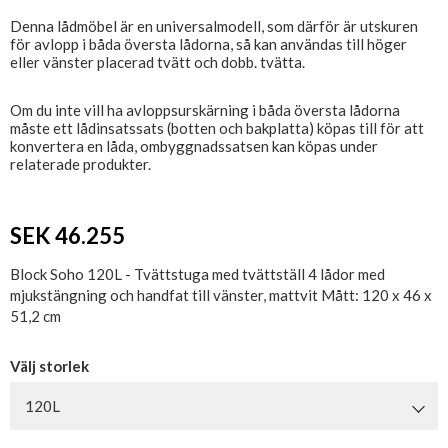
Denna lådmöbel är en universalmodell, som därför är utskuren
för avlopp i båda översta lådorna, så kan användas till höger
eller vänster placerad tvätt och dobb. tvätta.
Om du inte vill ha avloppsurskärning i båda översta lådorna
måste ett lådinsatssats (botten och bakplatta) köpas till för att
konvertera en låda, ombyggnadssatsen kan köpas under
relaterade produkter.
SEK 46.255
Block Soho 120L - Tvättstuga med tvättställ 4 lådor med
mjukstängning och handfat till vänster, mattvit Mått: 120 x 46 x
51,2 cm
Välj storlek
120L