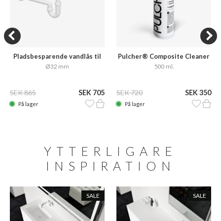
Pladsbesparende vandlås til
Pulcher® Composite Cleaner
badmøbler
Care
Ø32 mm
500 ml.
SEK 865
SEK 705
SEK 720
SEK 350
På lager
På lager
YTTERLIGARE
INSPIRATION
SALE
SALE