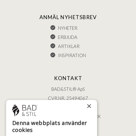
ANMÄL NYHETSBREV
NYHETER
ERBJUDA
ARTIKLAR
INSPIRATION
KONTAKT
BAD&STIL® ApS
CVR.NR. 25494067
×
ØSTERBROGADE 202
2100 KØBENHAVN • DANMARK
Denna webbplats använder
+46 (0)79 008 12 60
cookies
BADSTIL@BADSTIL.SE