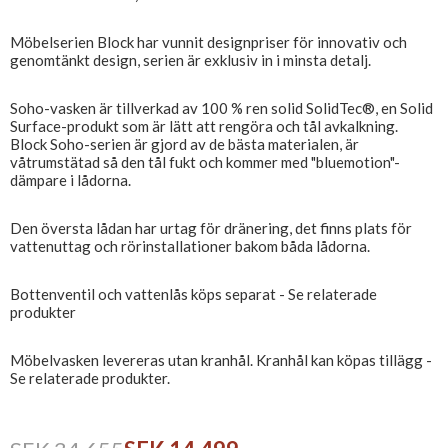
Möbelserien Block har vunnit designpriser för innovativ och
genomtänkt design, serien är exklusiv in i minsta detalj.
Soho-vasken är tillverkad av 100 % ren solid SolidTec®, en Solid
Surface-produkt som är lätt att rengöra och tål avkalkning.
Block Soho-serien är gjord av de bästa materialen, är
våtrumstätad så den tål fukt och kommer med "bluemotion"-
dämpare i lådorna.
Den översta lådan har urtag för dränering, det finns plats för
vattenuttag och rörinstallationer bakom båda lådorna.
Bottenventil och vattenlås köps separat - Se relaterade
produkter
Möbelvasken levereras utan kranhål. Kranhål kan köpas tillägg -
Se relaterade produkter.