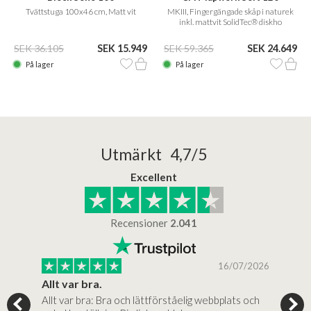
Tvättstuga 100x46 cm, Matt vit
MKIII, Fingergängade skåp i naturek
inkl. mattvit SolidTec® diskho
SEK 36.105
SEK 15.949
SEK 59.365
SEK 24.649
På lager
På lager
Utmärkt 4,7/5
Excellent
Recensioner
2.041
/2025
16/07/2026
..
Allt var bra.
Jag
Allt var bra: Bra och lättförståelig webbplats och
Jag 