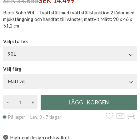
SEK 34.655
SEK 14.499
Block Soho 90L - Tvättställ med tvättställsfunktion 2 lådor med
mjukstängning och handfat till vänster, mattvit Mått: 90 x 46 x
51,2 cm
Välj storlek
90L
Välj färg
Matt vit
-
+
På lager Lev. 3 - 7 dagar
High-end design och kvalitet