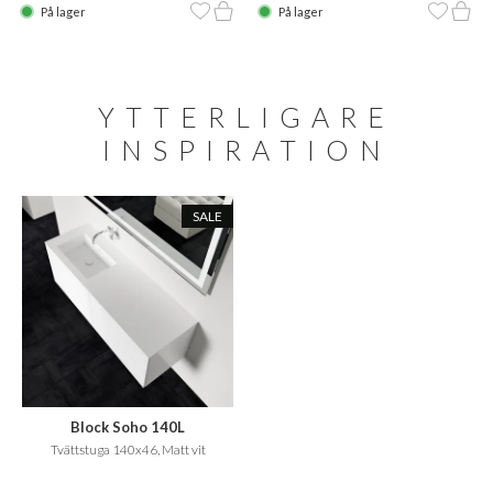
På lager
På lager
YTTERLIGARE
INSPIRATION
SALE
Block Soho 140L
Tvättstuga 140x46, Matt vit