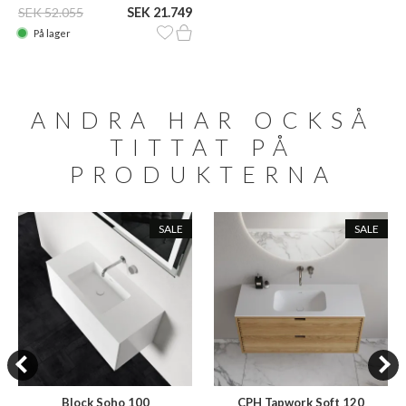
SEK 52.055
SEK 21.749
På lager
ANDRA HAR OCKSÅ
TITTAT PÅ
PRODUKTERNA
SALE
SALE
Block Soho 100
CPH Tapwork Soft 120