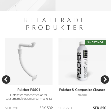
RELATERADE
PRODUKTER
SMART KÖP
Pulcher PSS01
Pulcher® Composite Cleaner
Care
Platsbesparande vattenlås för
500 ml.
badrumsmöbler, Universal med Ø32
mm. flexibelt rör
SEK 720
SEK 539
SEK 720
SEK 350