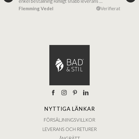
al…
enkel beställning Rimligt snabb leverans …
rikt
ierat
Flemming Vedel
Verifierat
Lou
NYTTIGA LÄNKAR
FÖRSÄLJNINGSVILLKOR
LEVERANS OCH RETURER
ÅNGRÄTT