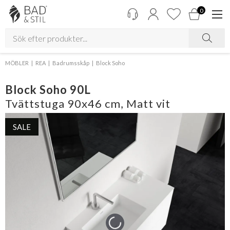
0
MÖBLER
REA
Badrumsskåp
Block Soho
Block Soho 90L
Tvättstuga 90x46 cm, Matt vit
SALE