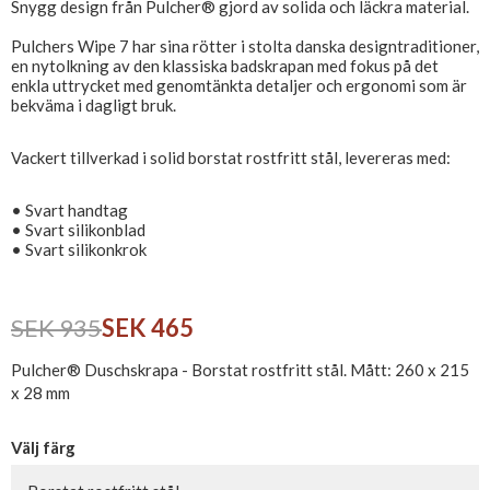
Snygg design från Pulcher® gjord av solida och läckra material.
Pulchers Wipe 7 har sina rötter i stolta danska designtraditioner,
en nytolkning av den klassiska badskrapan med fokus på det
enkla uttrycket med genomtänkta detaljer och ergonomi som är
bekväma i dagligt bruk.
Vackert tillverkad i solid borstat rostfritt stål, levereras med:
• Svart handtag
• Svart silikonblad
• Svart silikonkrok
SEK 935
SEK 465
Pulcher® Duschskrapa - Borstat rostfritt stål. Mått: 260 x 215
x 28 mm
Välj färg