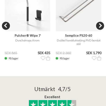
Pulcher® Wipe 7
Semplice PS20-60
Duschskrapa, Krom
Dubbel handduksstång, PVD borstat
stål
SEK 865
SEK 435
SEK 2.360
SEK 1.790
På lager
På lager
Utmärkt 4,7/5
Excellent