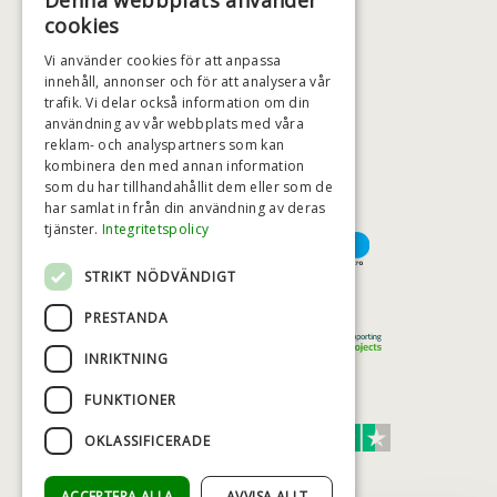
Denna webbplats använder
+46 (0)79 008 12 60
cookies
BADSTIL@BADSTIL.SE
Vi använder cookies för att anpassa
innehåll, annonser och för att analysera vår
trafik. Vi delar också information om din
användning av vår webbplats med våra
HÖGSTA KREDITVÄRDIGHET
reklam- och analyspartners som kan
kombinera den med annan information
som du har tillhandahållit dem eller som de
har samlat in från din användning av deras
BETALNINGSALTERNATIV
tjänster.
Integritetspolicy
STRIKT NÖDVÄNDIGT
TRYGG OCH SÄKER E-HANDEL
PRESTANDA
INRIKTNING
FUNKTIONER
TRUST SCORE 4,7
OKLASSIFICERADE
Excellent
ACCEPTERA ALLA
AVVISA ALLT