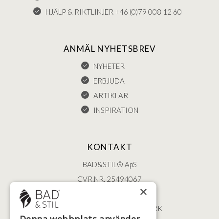
HJÄLP & RIKTLINJER +46 (0)79 008 12 60
ANMÄL NYHETSBREV
NYHETER
ERBJUDA
ARTIKLAR
INSPIRATION
KONTAKT
BAD&STIL® ApS
CVR.NR. 25494067
×
ØSTERBROGADE 202
2100 KØBENHAVN • DANMARK