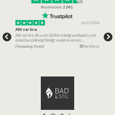
Recensioner
2.041
/2025
16/07/2026
..
Allt var bra.
Jag
Allt var bra: Bra och lättförståelig webbplats och
Jag 
al…
enkel beställning Rimligt snabb leverans …
rikt
ierat
Flemming Vedel
Verifierat
Lou