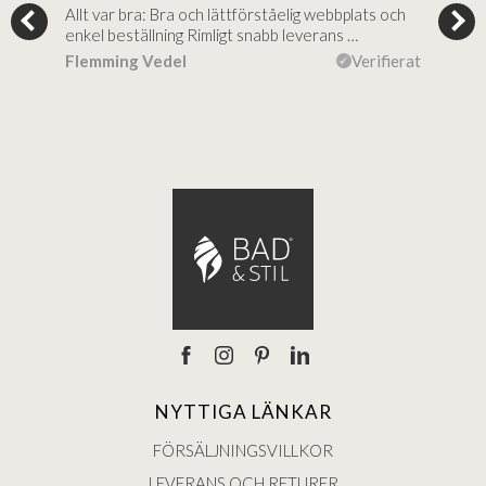
Allt var bra: Bra och lättförståelig webbplats och
Jag 
al…
enkel beställning Rimligt snabb leverans …
rikt
ierat
Flemming Vedel
Verifierat
Lou
NYTTIGA LÄNKAR
FÖRSÄLJNINGSVILLKOR
LEVERANS OCH RETURER