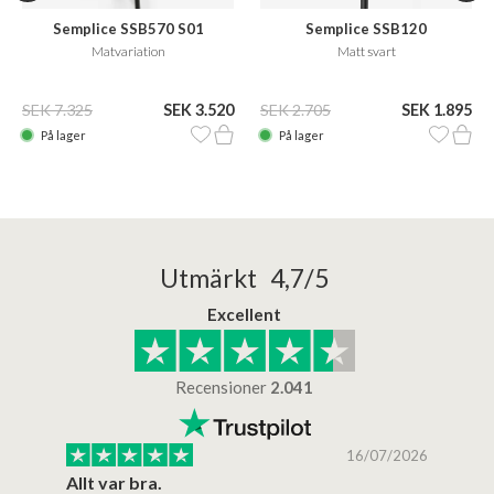
Semplice SSB570 S01
Semplice SSB120
Matvariation
Matt svart
SEK 7.325
SEK 3.520
SEK 2.705
SEK 1.895
På lager
På lager
Utmärkt 4,7/5
Excellent
Recensioner
2.041
/2025
16/07/2026
..
Allt var bra.
Jag