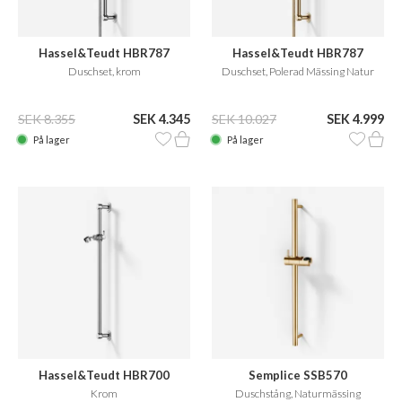
Hassel&Teudt HBR787
Hassel&Teudt HBR787
Duschset, krom
Duschset, Polerad Mässing Natur
SEK 8.355
SEK 4.345
SEK 10.027
SEK 4.999
På lager
På lager
Hassel&Teudt HBR700
Semplice SSB570
Krom
Duschstång, Naturmässing