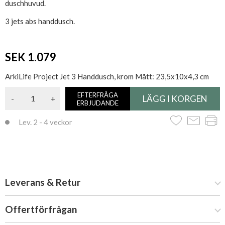
duschhuvud.
3 jets abs handdusch.
SEK 1.079
ArkiLife Project Jet 3 Handdusch, krom Mått: 23,5x10x4,3 cm
EFTERFRÅGA
-
+
ERBJUDANDE
Lev. 2 - 4 veckor
Leverans & Retur
Offertförfrågan