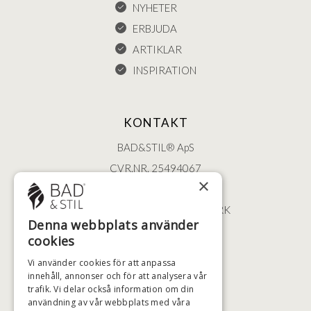
NYHETER
ERBJUDA
ARTIKLAR
INSPIRATION
KONTAKT
BAD&STIL® ApS
CVR.NR. 25494067
×
ØSTERBROGADE 202
2100 KØBENHAVN • DANMARK
Denna webbplats använder
+46 (0)79 008 12 60
cookies
BADSTIL@BADSTIL.SE
Vi använder cookies för att anpassa
innehåll, annonser och för att analysera vår
trafik. Vi delar också information om din
användning av vår webbplats med våra
HÖGSTA KREDITVÄRDIGHET