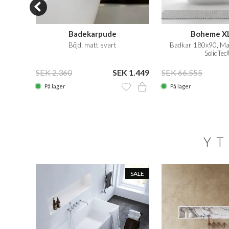
eaner
Badekarpude
Boheme XL
Böjd, matt svart
Badkar 180x90, Mas
SolidTec
EK 350
SEK 2.360
SEK 1.449
SEK 66.555
På lager
På lager
YT
SALE