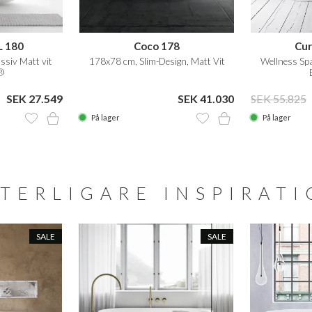
 180
Coco 178
Cur
siv Matt vit
178x78 cm, Slim-Design, Matt Vit
Wellness Sp
®
SEK 27.549
SEK 41.030
SEK 55.825
På lager
På lager
TERLIGARE INSPIRAT
SALE
SALE