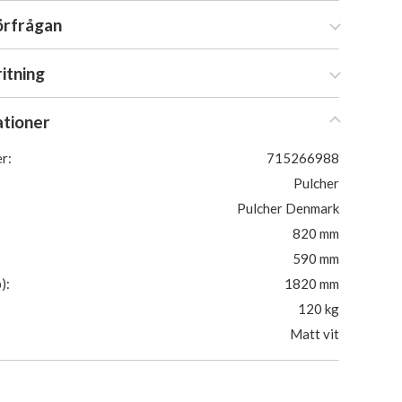
örfrågan
ritning
ationer
r:
715266988
Pulcher
Pulcher Denmark
820 mm
590 mm
):
1820 mm
120 kg
Matt vit