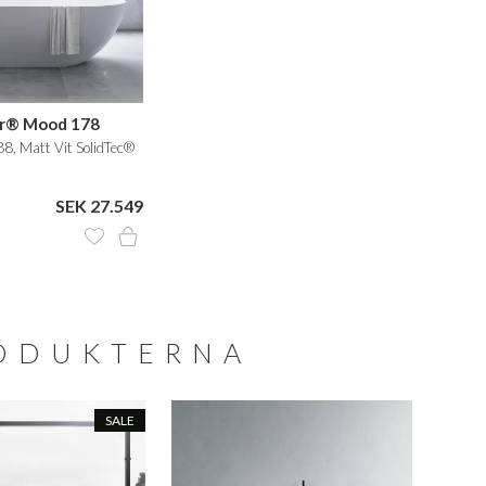
er® Mood 178
, Matt Vit SolidTec®
SEK 27.549
RODUKTERNA
SALE