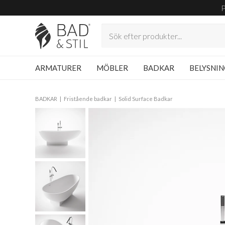
ARMATURER
MÖBLER
BADKAR
BELYSNI
BADKAR
Fristående badkar
Solid Surface Badkar