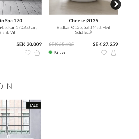
io Spa 170
Cheese Ø135
a-badkar 170x80 cm,
Badkar Ø135, Solid Matt Hvit
170x80
Blank Vit
SolidTec®
SEK 20.009
SEK 65.105
SEK 27.259
På lager
På la
ION
SALE