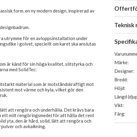
Offertf
lassisk form, en ny modern design, inspirerad av
Teknisk 
a designbadrum.
 utrymme för en avloppsinstallation under
Specifik
ngsdike i golvet, speciellt om karet ska anslutas
Varunumme
Märke:
m är känd för sin höga kvalitet, slitstyrka och
larna med SolidTec:
Designer:
Bredd:
litstarkt material som är motståndskraftigt mot
Höjd:
esistent mot värme och kyla, vilket gör den
ruk.
Längd (djup
Vikt:
lätt att rengöra och underhålla. Det krävs bara
Färg:
 ett milt rengöringsmedel för att hålla det rent
d yta, den är hård, solid, lätt att rengöra och
urpulver och avkalkning.