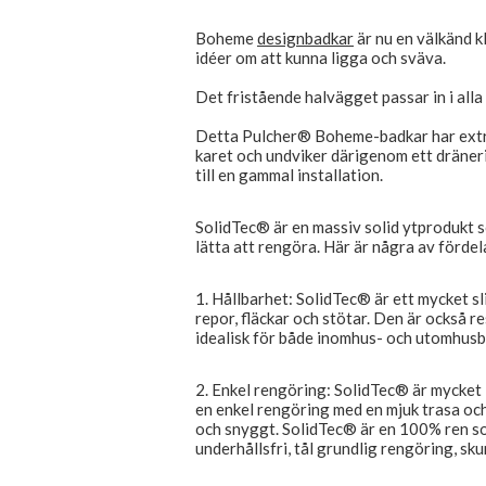
Boheme
designbadkar
är nu en välkänd k
idéer om att kunna ligga och sväva.
Det fristående halvägget passar in i all
Detta Pulcher® Boheme-badkar har extra
karet och undviker därigenom ett dräneri
till en gammal installation.
SolidTec® är en massiv solid ytprodukt so
lätta att rengöra. Här är några av förde
1. Hållbarhet: SolidTec® är ett mycket s
repor, fläckar och stötar. Den är också r
idealisk för både inomhus- och utomhusb
2. Enkel rengöring: SolidTec® är mycket 
en enkel rengöring med en mjuk trasa och
och snyggt. SolidTec® är en 100% ren soli
underhållsfri, tål grundlig rengöring, sk