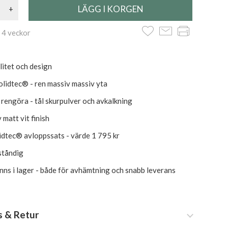
+
 4 veckor
itet och design
lidtec® - ren massiv massiv yta
t rengöra - tål skurpulver och avkalkning
 matt vit finish
olidtec® avloppssats - värde 1 795 kr
ståndig
inns i lager - både för avhämtning och snabb leverans
s & Retur