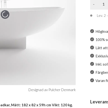
-
Lev. 2 -
Högkval
100% so
Lätt at
Exklusiv
Inkl. s
Färgbe
Varan f
Designad av Pulcher Denmark
Leveran
kar, Mått: 182 x 82 x 59h cm Vikt: 120 kg.