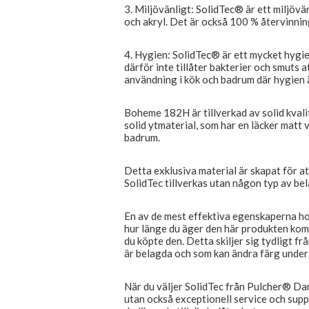
3. Miljövänligt: ​​SolidTec® är ett miljövä
och akryl. Det är också 100 % återvinnings
4. Hygien: SolidTec® är ett mycket hygie
därför inte tillåter bakterier och smuts at
användning i kök och badrum där hygien ä
Boheme 182H är tillverkad av solid kvali
solid ytmaterial, som har en läcker matt v
badrum.
Detta exklusiva material är skapat för a
SolidTec tillverkas utan någon typ av bel
En av de mest effektiva egenskaperna ho
hur länge du äger den här produkten komm
du köpte den. Detta skiljer sig tydligt f
är belagda och som kan ändra färg under 
När du väljer SolidTec från Pulcher® Dan
utan också exceptionell service och suppo