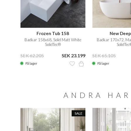
Frozen Tub 158
New Deep
Badkar 158x68, Solid Matt White
Badkar 170x72, Mas
SolidTec®
SolidTec
SEK 62.205
SEK 23.199
SEK 65.105
På lager
På lager
ANDRA HAR
T PRIS
SALE