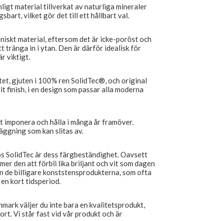
nligt material tillverkat av naturliga mineraler
bart, vilket gör det till ett hållbart val.
niskt material, eftersom det är icke-poröst och
t tränga in i ytan. Den är därför idealisk för
r viktigt.
tet, gjuten i 100% ren SolidTec®, och original
it finish, i en design som passar alla moderna
tt imponera och hålla i många år framöver.
äggning som kan slitas av.
s SolidTec är dess färgbeständighet. Oavsett
er den att förbli lika briljant och vit som dagen
rån de billigare konststensprodukterna, som ofta
en kort tidsperiod.
mark väljer du inte bara en kvalitetsprodukt,
rt. Vi står fast vid vår produkt och är