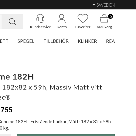
SWEDEN
0
Kundservice
Konto
Favoriter
Varukorg
ETT
SPEGEL
TILLBEHÖR
KLINKER
REA
me 182H
 182x82 x 59h, Massiv Matt vitt
ec®
.755
oheme 182H - Fristående badkar, Mått: 182 x 82 x 59h
0 kg.