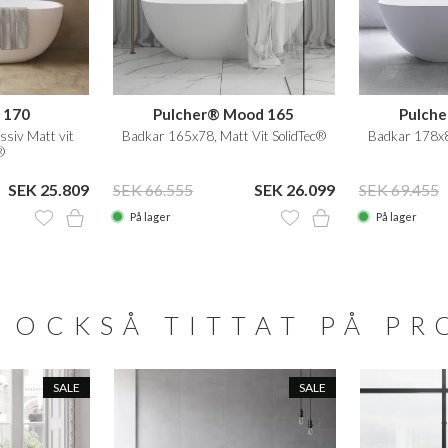
 170
Pulcher® Mood 165
Pulch
siv Matt vit
Badkar 165x78, Matt Vit SolidTec®
Badkar 178x88
®
SEK 25.809
SEK 66.555
SEK 26.099
SEK 69.455
På lager
På lager
 OCKSÅ TITTAT PÅ P
SALE
SALE