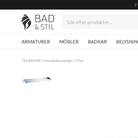
P
ARMATURER
MÖBLER
BADKAR
BELYSNI
TILLBEHÖR
Handduksstänger
Flat