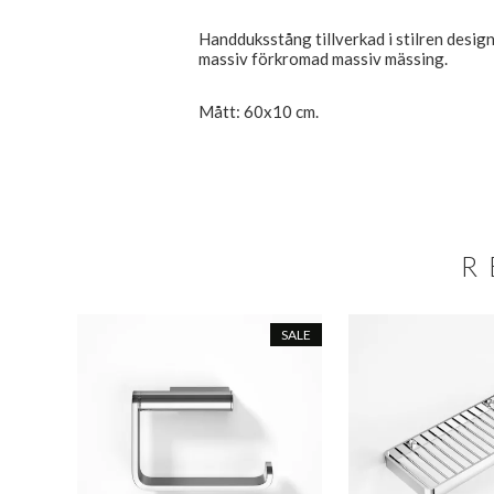
Handduksstång tillverkad i stilren desig
massiv förkromad massiv mässing.
Mått: 60x10 cm.
R
SALE