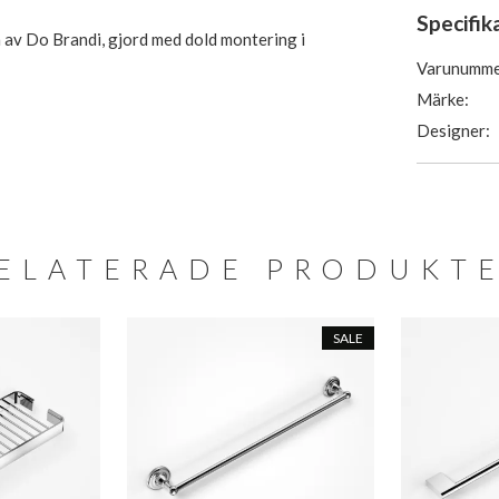
Specifik
n av Do Brandi, gjord med dold montering i
Varunumme
Märke:
Designer:
ELATERADE PRODUKT
SALE