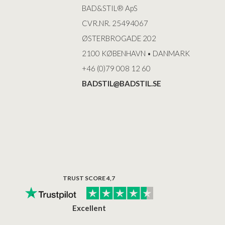
BAD&STIL® ApS
CVR.NR. 25494067
ØSTERBROGADE 202
2100 KØBENHAVN • DANMARK
+46 (0)79 008 12 60
BADSTIL@BADSTIL.SE
TRUST SCORE 4,7
Excellent