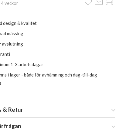
 4 veckor
d design & kvalitet
mad mässing
v avslutning
aranti
 inom 1-3 arbetsdagar
inns i lager - både för avhämning och dag-till-dag
s
s & Retur
örfrågan