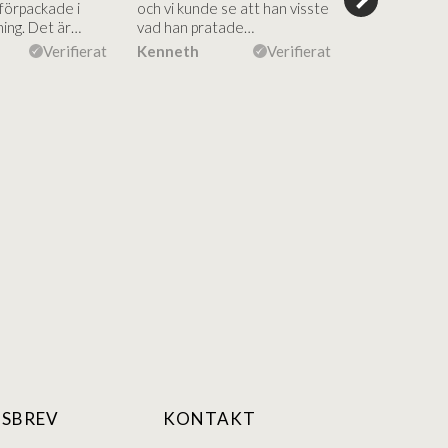
 förpackade i
och vi kunde se att han visste
rådgivning, s
ning. Det är…
vad han pratade…
kommunikati
efterföljand
Verifierat
Kenneth
Verifierat
Anne Kirsti
SBREV
KONTAKT