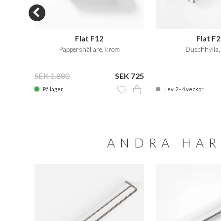
Flat F12
Flat F
Pappershållare, krom
Duschhylla,
 2.605
SEK 1.880
SEK 725
På lager
Lev. 2 - 4 veckor
ANDRA HAR