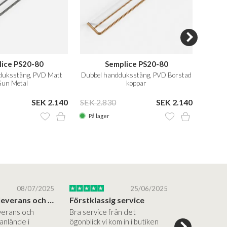
ice PS20-80
Semplice PS20-80
duksstång, PVD Matt
Dubbel handduksstång, PVD Borstad
Dubbel
un Metal
koppar
SEK 2.140
SEK 2.830
SEK 2.140
SEK 2
På lager
På la
08/07/2025
25/06/2025
Blixtsnabb leverans och hög kvalitet
Förstklassig service
verans och
Bra service från det
Superinspire
anlände i
ögonblick vi kom in i butiken
showroom, br