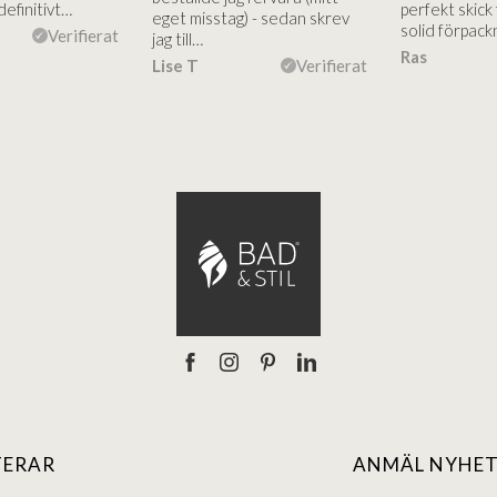
definitivt…
perfekt skick
eget misstag) - sedan skrev
solid förpack
Verifierat
jag till…
Ras
Lise T
Verifierat
TERAR
ANMÄL NYHET