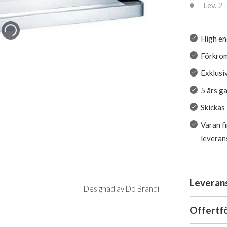
Lev. 2 -
High en
Förkro
Exklusi
5 års g
Skickas
Varan f
leveran
Leveran
Designad av Do Brandi
Offertf