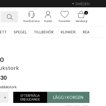
SWEDEN
0
Kundservice
Konto
Favoriter
Varukorg
ETT
SPEGEL
TILLBEHÖR
KLINKER
REA
60
ukstork
330
nddukstork
EFTERFRÅGA
+
ERBJUDANDE