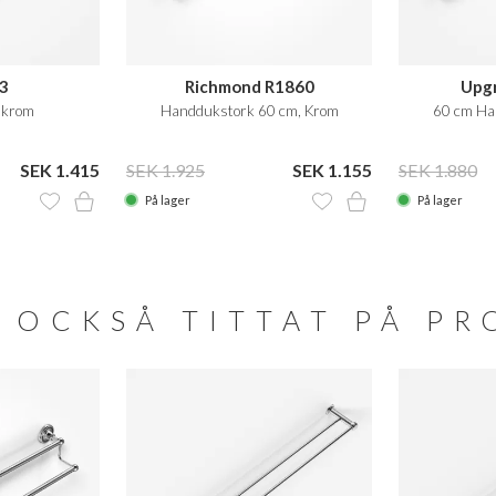
23
Richmond R1860
Upg
 krom
Handdukstork 60 cm, Krom
60 cm Ha
SEK 1.415
SEK 1.925
SEK 1.155
SEK 1.880
På lager
På lager
 OCKSÅ TITTAT PÅ P