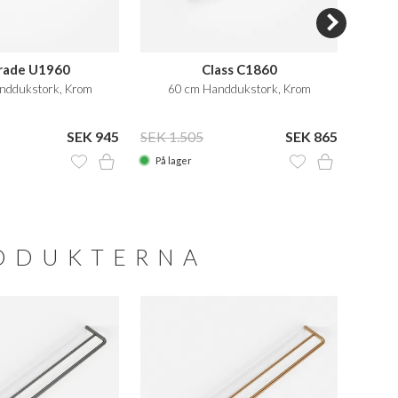
rade U1960
Class C1860
nddukstork, Krom
60 cm Handdukstork, Krom
60 cm
SEK 945
SEK 1.505
SEK 865
SEK 2
På lager
På la
RODUKTERNA