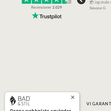
köp... Bad og Stil
våra kunders önskemål. Ett
📦 Jag skulle 
samtal…
Recensioner
2.029
Simone G
sen
Verifierat
Hanoch VVS
Verifierat
×
NYTTIGA LÄNKAR
VI GARAN