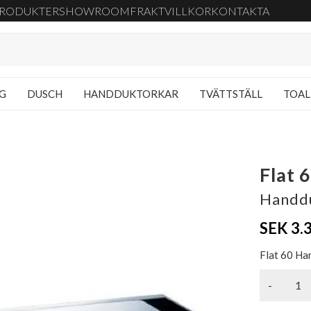
RODUKTER
SHOWROOM
FRAKT
VILLKOR
KONTAKTA
NG
DUSCH
HANDDUKTORKAR
TVÄTTSTÄLL
TOAL
Flat 
Handd
SEK 3.
Flat 60 Ha
-