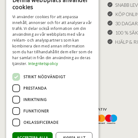
Denna webbplats använder
FÖRSÄLJNINGSVILLKOR
SNABB LE
cookies
LEVERANS OCH RETURER
KÖP ONLI
Vi använder cookies för att anpassa
innehåll, annonser och för att analysera vår
ÅNGRÄTT
30 DAGAR
trafik. Vi delar också information om din
KLAGOMÅL
100 % SÄ
användning av vår webbplats med våra
reklam- och analyspartners som kan
FRAKT
HJÄLP & RI
kombinera den med annan information
COOKIE-INSTÄLLNINGAR
som du har tillhandahållit dem eller som de
har samlat in från din användning av deras
tjänster.
Integritetspolicy
STRIKT NÖDVÄNDIGT
PRESTANDA
INRIKTNING
BETALNINGSALTERNATIV
FUNKTIONER
OKLASSIFICERADE
ACCEPTERA ALLA
AVVISA ALLT