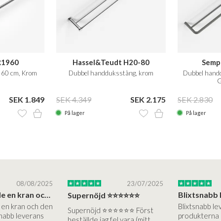
R1960
Hassel&Teudt H20-80
Sempl
 60 cm, Krom
Dubbel handduksstång, krom
Dubbel hand
G
SEK 1.849
SEK 4.349
SEK 2.175
SEK 2.830
På lager
På lager
08/08/2025
23/07/2025
Jag beställde en kran och den är jättebra…
Supernöjd ⭐️⭐️⭐️⭐️⭐️⭐️
 en kran och den
Blixtsnabb le
Supernöjd ⭐️⭐️⭐️⭐️⭐️⭐️ Först
snabb leverans
produkterna 
beställde jag fel vara (mitt