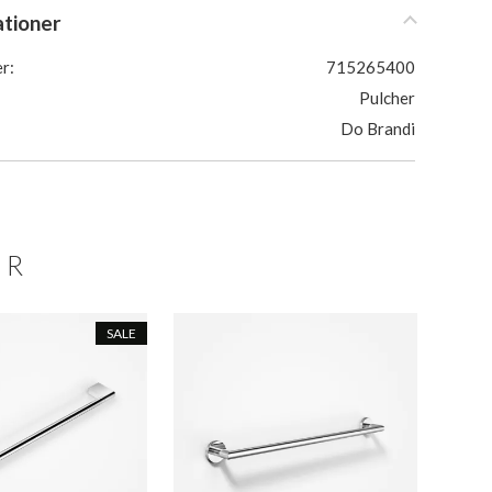
ationer
r:
715265400
Pulcher
Do Brandi
ER
SALE