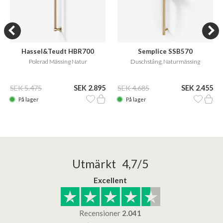
Hassel&Teudt HBR700
Semplice SSB570
Polerad Mässing Natur
Duschstång, Naturmässing
SEK 5.475
SEK 2.895
SEK 4.685
SEK 2.455
På lager
På lager
Utmärkt 4,7/5
Excellent
Recensioner
2.041