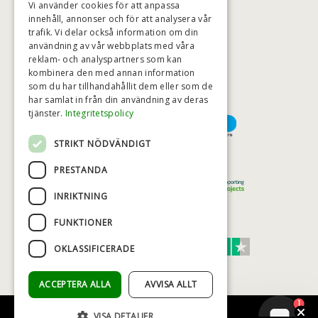
Vi använder cookies för att anpassa
innehåll, annonser och för att analysera vår
trafik. Vi delar också information om din
användning av vår webbplats med våra
HÖGSTA KREDITVÄRDIGHET
reklam- och analyspartners som kan
kombinera den med annan information
som du har tillhandahållit dem eller som de
har samlat in från din användning av deras
BETALNINGSALTERNATIV
tjänster.
Integritetspolicy
STRIKT NÖDVÄNDIGT
TRYGG OCH SÄKER E-HANDEL
PRESTANDA
INRIKTNING
FUNKTIONER
TRUST SCORE 4,7
OKLASSIFICERADE
Excellent
ACCEPTERA ALLA
AVVISA ALLT
1
VISA DETALJER