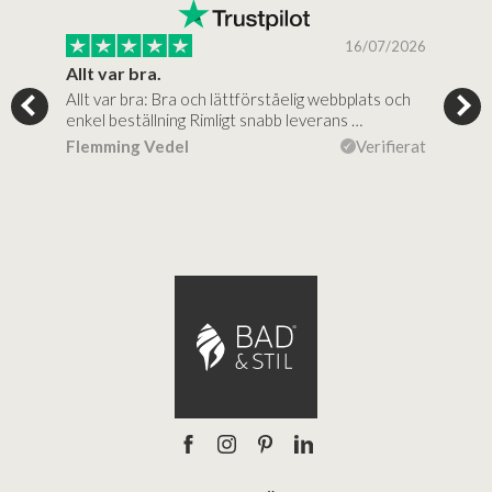
/2025
16/07/2026
..
Allt var bra.
Jag
Allt var bra: Bra och lättförståelig webbplats och
Jag 
al…
enkel beställning Rimligt snabb leverans …
rikt
ierat
Flemming Vedel
Verifierat
Lou