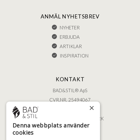
ANMÄL NYHETSBREV
NYHETER
ERBJUDA
ARTIKLAR
INSPIRATION
KONTAKT
BAD&STIL® ApS
CVR.NR. 25494067
×
ØSTERBROGADE 202
2100 KØBENHAVN • DANMARK
Denna webbplats använder
+46 (0)79 008 12 60
cookies
BADSTIL@BADSTIL.SE