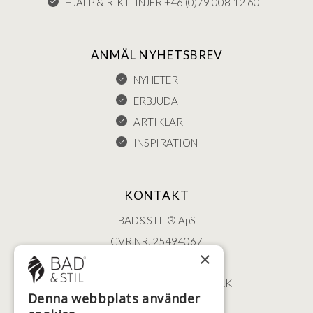
HJÄLP & RIKTLINJER +46 (0)79 008 12 60
ANMÄL NYHETSBREV
NYHETER
ERBJUDA
ARTIKLAR
INSPIRATION
KONTAKT
BAD&STIL® ApS
CVR.NR. 25494067
×
ØSTERBROGADE 202
2100 KØBENHAVN • DANMARK
Denna webbplats använder
+46 (0)79 008 12 60