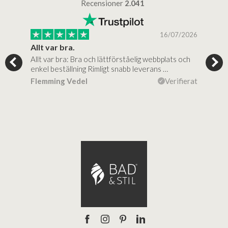
Recensioner
2.041
/2025
16/07/2026
..
Allt var bra.
Jag
Allt var bra: Bra och lättförståelig webbplats och
Jag 
al…
enkel beställning Rimligt snabb leverans …
rikt
ierat
Flemming Vedel
Verifierat
Lou