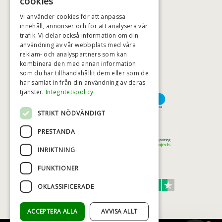
cookies
BADSTIL@BADSTIL.SE
Vi använder cookies för att anpassa
innehåll, annonser och för att analysera vår
trafik. Vi delar också information om din
användning av vår webbplats med våra
HÖGSTA KREDITVÄRDIGHET
reklam- och analyspartners som kan
kombinera den med annan information
som du har tillhandahållit dem eller som de
har samlat in från din användning av deras
BETALNINGSALTERNATIV
tjänster.
Integritetspolicy
STRIKT NÖDVÄNDIGT
TRYGG OCH SÄKER E-HANDEL
PRESTANDA
INRIKTNING
FUNKTIONER
TRUST SCORE 4,7
OKLASSIFICERADE
Excellent
ACCEPTERA ALLA
AVVISA ALLT