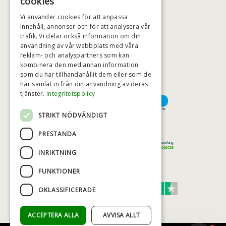
cookies
BADSTIL@BADSTIL.SE
Vi använder cookies för att anpassa
innehåll, annonser och för att analysera vår
trafik. Vi delar också information om din
användning av vår webbplats med våra
HÖGSTA KREDITVÄRDIGHET
reklam- och analyspartners som kan
kombinera den med annan information
som du har tillhandahållit dem eller som de
har samlat in från din användning av deras
BETALNINGSALTERNATIV
tjänster.
Integritetspolicy
STRIKT NÖDVÄNDIGT
TRYGG OCH SÄKER E-HANDEL
PRESTANDA
INRIKTNING
FUNKTIONER
TRUST SCORE 4,7
OKLASSIFICERADE
Excellent
ACCEPTERA ALLA
AVVISA ALLT