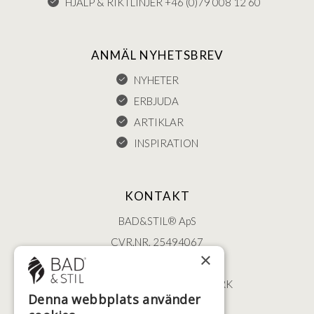
HJÄLP & RIKTLINJER +46 (0)79 008 12 60
ANMÄL NYHETSBREV
NYHETER
ERBJUDA
ARTIKLAR
INSPIRATION
KONTAKT
BAD&STIL® ApS
CVR.NR. 25494067
×
ØSTERBROGADE 202
2100 KØBENHAVN • DANMARK
Denna webbplats använder
+46 (0)79 008 12 60