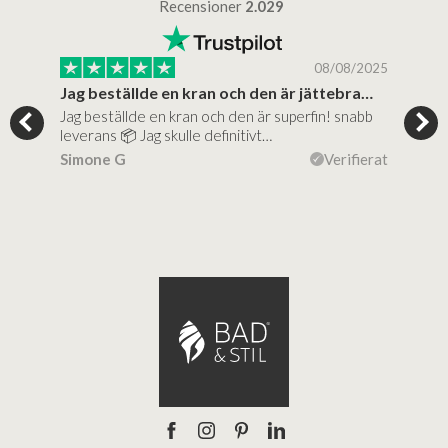
Recensioner
2.029
/2025
08/08/2025
..
Jag beställde en kran och den är jättebra…
Supe
Jag beställde en kran och den är superfin! snabb
Supe
al…
leverans 📦 Jag skulle definitivt…
(mit
ierat
Simone G
Verifierat
Lise